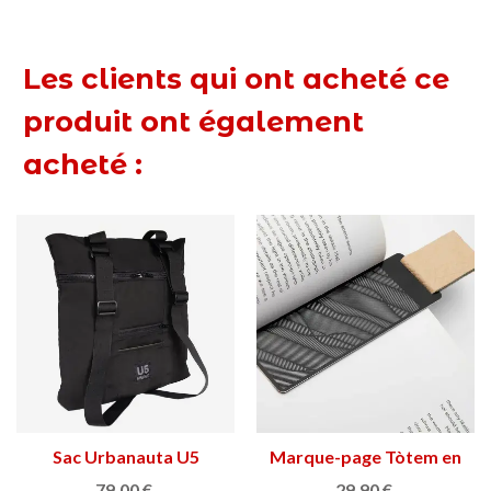
Les clients qui ont acheté ce
produit ont également
acheté :
Sac Urbanauta U5
Marque-page Tòtem en
aluminium
79,00 €
29,90 €