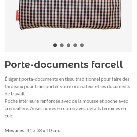
Médaille commémorative Gaudí
Motxilla Stivibags A
2026 – Édition limitée
89,00 €
149,00 €
NEUF
NEU
Ajouter au panier
Afficher plus
Porte-documents farcell
Élégant porta-documents en tissu traditionnel pour faire des
fardeaux pour transporter votre ordinateur et les documents
de travail.
Poche intérieure renforcée avec de la mousse et poche avec
crémaillère. Anses noires en coton avec détails terminés en
cuir.
Mesures:
41 x 38 x 10 cm.