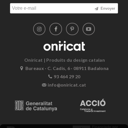
Envoyer
Oniricat | Produits du design catalan
Bureaux · C. Cadis, 6 · 08911 Badalona
93 464 29 20
info@oniricat.cat