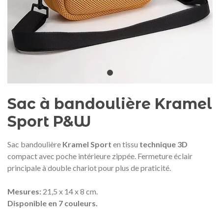
Médaille commémorative Gaudí
Motxilla Stivibags A
2026 – Édition limitée
89,00 €
149,00 €
NEUF
NEU
Ajouter au panier
Afficher plus
Sac à bandoulière Kramel
Sport P&W
Sac bandoulière
Kramel Sport
en tissu
technique 3D
compact avec poche intérieure zippée.
Fermeture éclair
principale à double chariot pour plus de praticité.
Mesures:
21,5 x 14 x 8 cm.
Disponible en 7 couleurs.