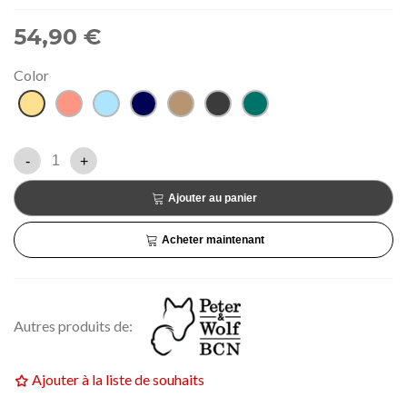
54,90 €
Color
Miel
Saumon
Bleu
Bleu
Beige
Gris
Pétrole
clair
marine
anthracite
vert
-
+
Ajouter au panier
Acheter maintenant
Autres produits de:
Ajouter à la liste de souhaits