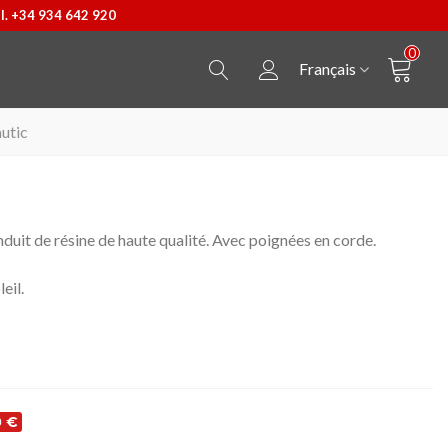
l. +34 934 642 920
0
Français
utic
uit de résine de haute qualité. Avec poignées en corde.
eil.
0 €
Pendentif Castellers
Afficher plus
Bossa Kpax de P&W B
Afficher plus