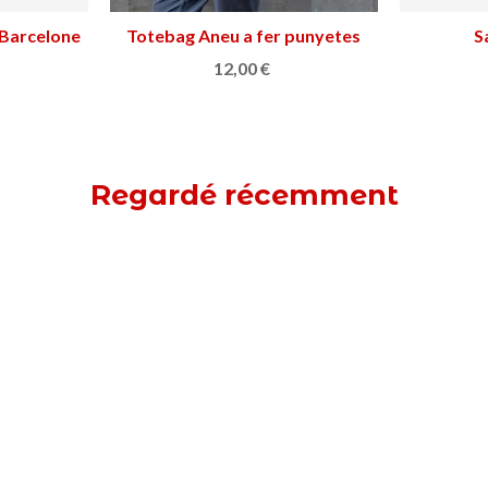
 Barcelone
s
Totebag Aneu a fer punyetes
Ajouter au panier
S
12,00 €
Regardé récemment