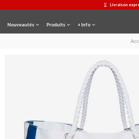
Livraison expr
Nouveautés
Produits
+ Info
Acc
Médaille commémorative Gaudí
Ajouter au panier
Motxilla Stivibags
Afficher pl