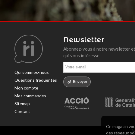
Newsletter
Abonnez-vous à notre newsletter et
qui vous intéresse.
Qui sommes-nous
Questions fréquentes
Envoyer
Mon compte
Mes commandes
Sitemap
Contact
Ce magasin vous
Av
des réseaux soci