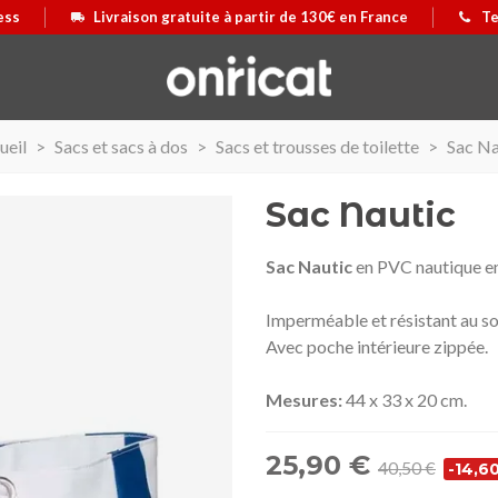
ess
Livraison gratuite à partir de 130€ en France
Te
ueil
>
Sacs et sacs à dos
>
Sacs et trousses de toilette
>
Sac Na
Sac Nautic
Sac Nautic
en PVC nautique end
Imperméable et résistant au sol
Avec poche intérieure zippée.
Mesures:
44 x 33 x 20 cm.
25,90 €
40,50 €
-14,6
 Airmax II
us
Maleta Secur Line
Afficher plus