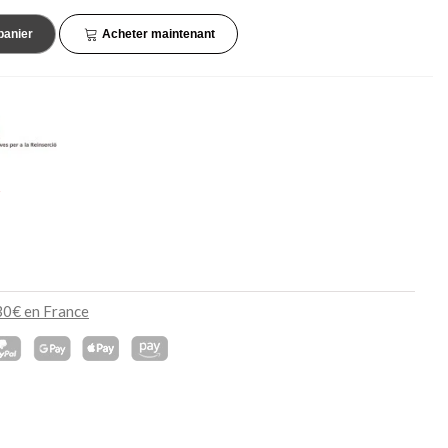
45,90 €
132,90 €
NEUF
NEUF
panier
Acheter maintenant
s
130€ en France