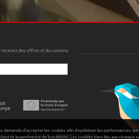
 recevez des offres et du contenu
 demande d'accepter les cookies afin d'optimiser les performances, les
is légal
Politique de confidentialité et cookies
aux et la pertinence de la publicité. Les cookies tiers liés aux réseaux so