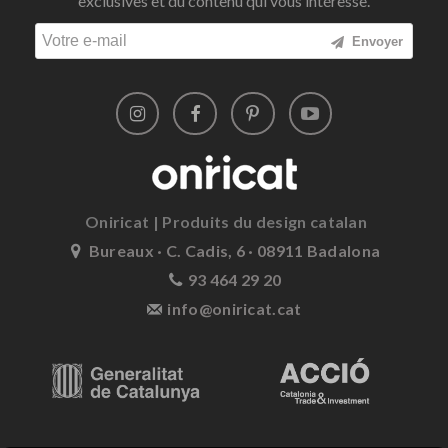
exclusives et du contenu qui vous intéresse.
Envoyer
Oniricat | Produits du design catalan
Bureaux · C. Cadis, 6 · 08911 Badalona
93 464 29 20
info@oniricat.cat