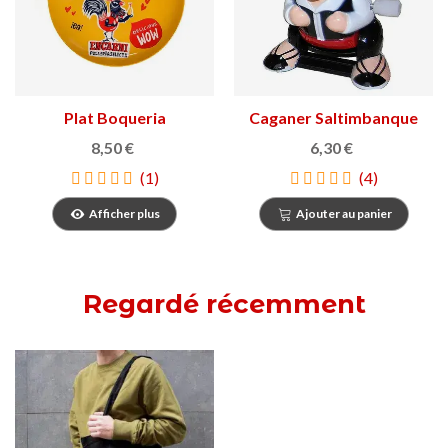
Plat Boqueria
Caganer Saltimbanque
personnages
8,50 €
6,30 €
(1)
(4)
Afficher plus
Ajouter au panier
Regardé récemment