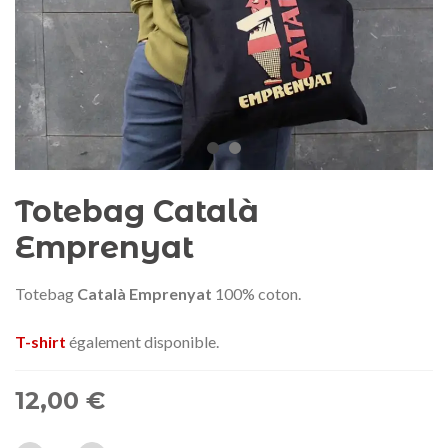
Médaille commémorative Gaudí
Motxilla Stivibags A
2026 – Édition limitée
89,00 €
149,00 €
NEUF
NEU
Ajouter au panier
Afficher plus
Totebag Català
Emprenyat
Totebag
Català Emprenyat
100% coton.
T-shirt
également disponible.
12,00 €