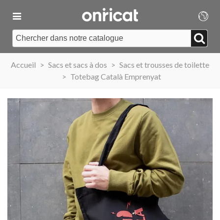
Accueil
>
Sacs et sacs à dos
>
Sacs et trousses de toilette
>
Totebag Català Emprenyat