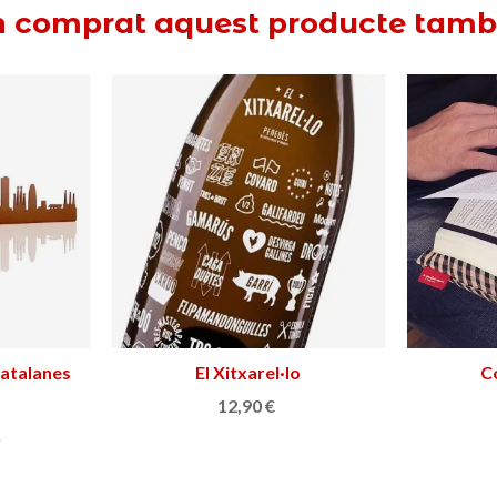
n comprat aquest producte tam
ria dels
Mini avió Tibidabo-Barcelona
Triar opció
3,50 €
)