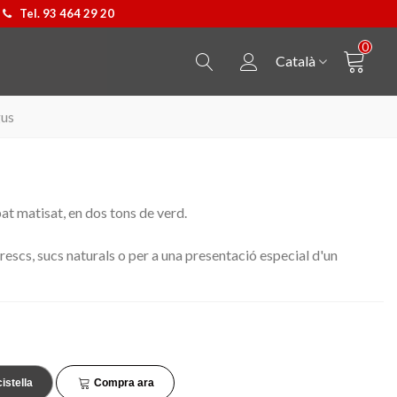
Tel. 93 464 29 20
0
Català
gus
at matisat, en dos tons de verd.
frescs, sucs naturals o per a una presentació especial d'un
Penjoll Castellers
Triar opció
Samarreta Cavall de Barc
Triar opció
cistella
Compra ara