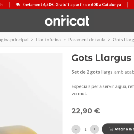
8h
Enviament 6,50€. Gratuït a partir de 60€ a Catalunya
gina principal
>
Llar i oficina
>
Parament de taula
>
Gots Llar
Gots Llargus
Set de 2 gots
llargs, amb acab
Especials per a servir aigua, re
vermut.
22,90 €
 Airmax II
ó
Maleta Secur Line
Triar opció
-
+
Afegir a la 