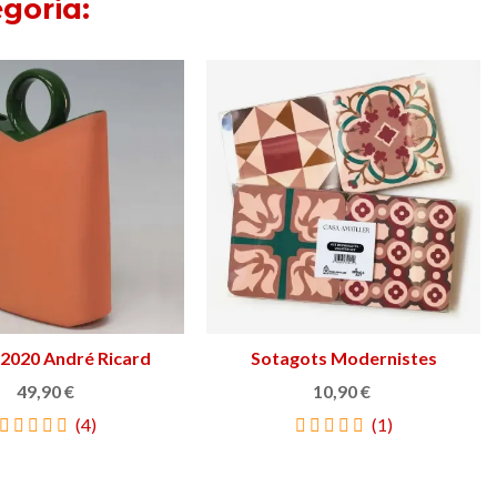
goria:
otagots Panot de suro
Afegir a la cistella
Individuals Hidraulik
Triar opció
20,95 €
24,00 €
(2)
(3)