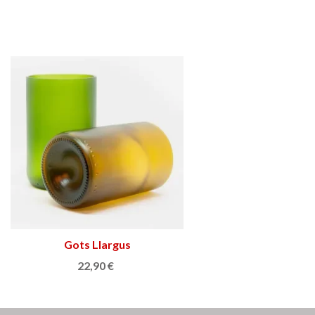
Gots Llargus
Afegir a la cistella
22,90 €