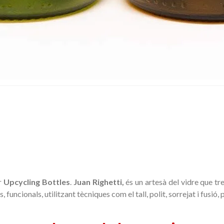
er
Upcycling Bottles
.
Juan
Righetti
,
és un artesà de
l
vidre que
tr
s
, funcionals
,
utilitzant
tècniques
com
el tall,
polit,
sorrejat
i fusió
, 