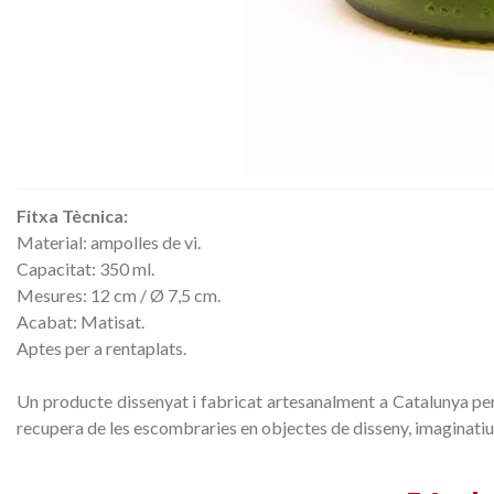
Fitxa
Tècnica
:
Material: ampolles de vi.
Capacitat: 350 ml.
Mesures: 12 cm / Ø 7,5 cm.
Acabat: Matisat.
Aptes per a rentaplats.
Un producte dissenyat i fabricat artesanalment a Catalunya p
recupera
de les escombraries
en objectes
de disseny,
imaginatiu