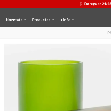
Entrega en 24/4
Novetats
Productes
+ Info
Pà
Medalla commemorativa Gaudí
Afegir a la cistella
Motxilla Stivibags
Triar opci