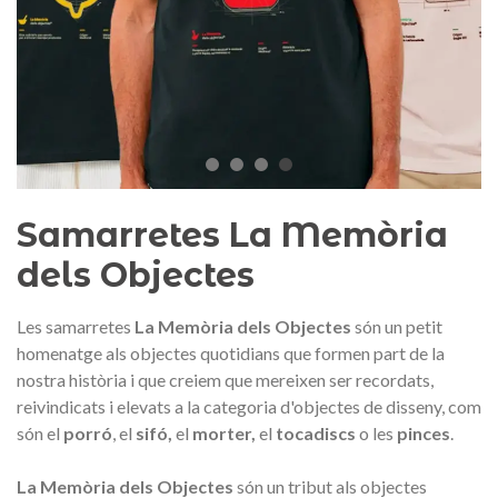
Medalla commemorativa Gaudí
Motxilla Stivibags A
2026 – Edició limitada
89,00 €
149,00 €
NOVETAT
NOVE
Afegir a la cistella
Triar opció
Samarretes La Memòria
dels Objectes
Les samarretes
La Memòria dels Objectes
són un petit
homenatge als objectes quotidians que formen part de la
nostra història i que creiem que mereixen ser recordats,
reivindicats i elevats a la categoria d'objectes de disseny, com
són el
porró
, el
sifó,
el
morter,
el
tocadiscs
o les
pinces
.
La Memòria dels Objectes
són un tribut als objectes