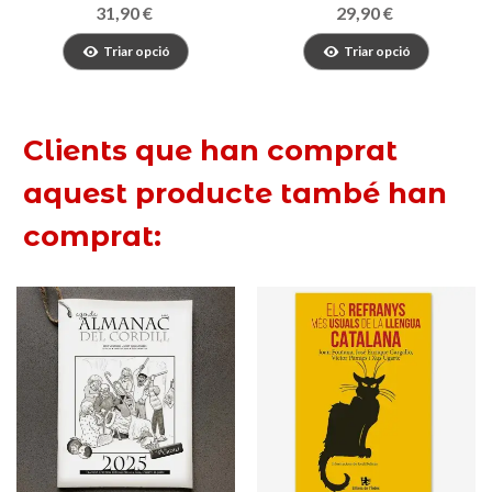
Joan Miró
31,90 €
29,90 €
Triar opció
Triar opció
Clients que han comprat
aquest producte també han
comprat: