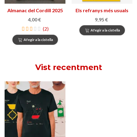
Almanac del Cordill 2025
Els refranys més usuals
de la llengua catalana
4,00 €
9,95 €
(2)
Afegir a la cistella
Afegir a la cistella
Vist recentment