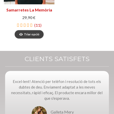
Samarretes La Memòria
dels Objectes
29,90 €
(11)
Triar opció
CLIENTS SATISFETS
Excel·lent! Atenció per telèfon i resolució de tots els
dubtes de deu. Enviament adaptat a les meves
necessitats, ràpid i eficaç. El producte encara millor del
que s'esperava.
Galleta Mery