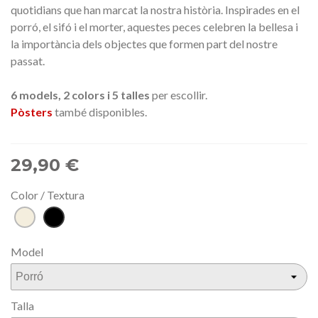
quotidians que han marcat la nostra història. Inspirades en el
porró, el sifó i el morter, aquestes peces celebren la bellesa i
la importància dels objectes que formen part del nostre
passat.
6 models, 2 colors i 5 talles
per escollir.
Pòsters
també disponibles.
29,90 €
Color / Textura
Blanc
Negre
trencat
Model
Talla