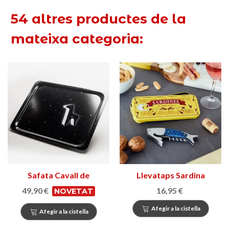
54 altres productes de la
mateixa categoria:
Safata Cavall de
Llevataps Sardina
Barcelona
49,90 €
16,95 €
NOVETAT
Afegir a la cistella
Afegir a la cistella