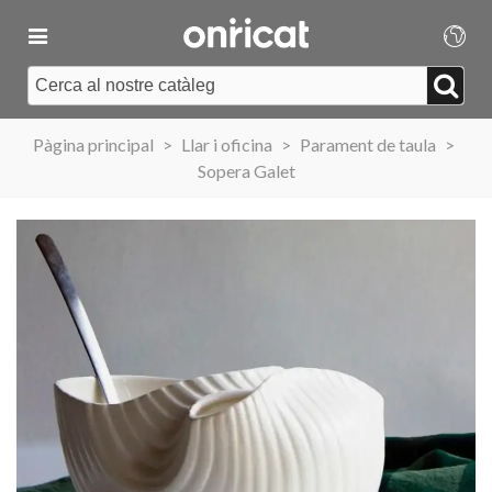
Pàgina principal
>
Llar i oficina
>
Parament de taula
>
Sopera Galet