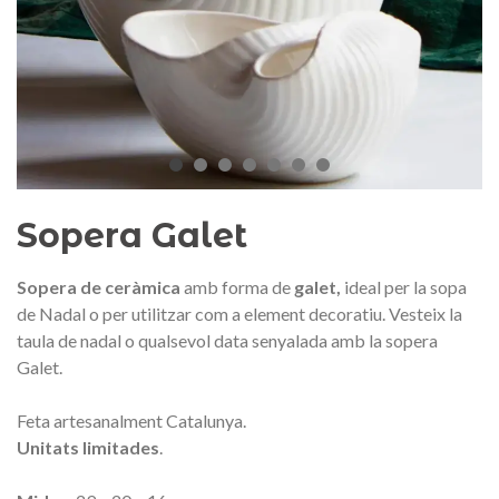
Medalla commemorativa Gaudí
Motxilla Stivibags A
2026 – Edició limitada
89,00 €
149,00 €
NOVETAT
NOVE
Afegir a la cistella
Triar opció
Sopera Galet
Sopera de ceràmica
amb forma de
galet,
i
deal per la sopa
de Nadal o per utilitzar com a element decoratiu. Vesteix la
taula de nadal o qualsevol data senyalada amb la sopera
Galet.
Feta artesanalment Catalunya.
Unitats limitades
.