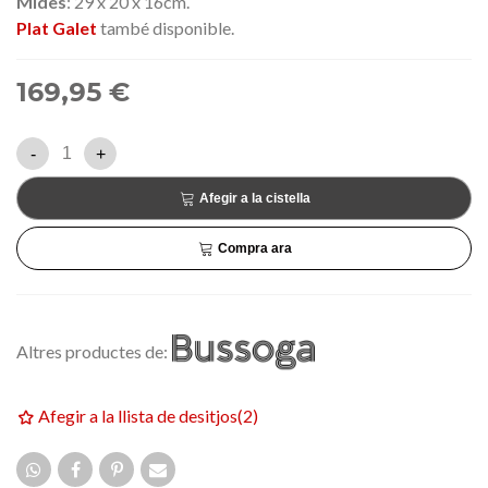
Mides
:
29 x 20 x 16cm.
Plat Galet
també disponible.
169,95 €
-
+
Afegir a la cistella
Compra ara
Altres productes de:
Afegir a la llista de desitjos
(
2
)