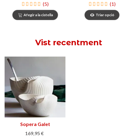
(5)
(1)
Afegir a la cistella
Triar opció
Vist recentment
Sopera Galet
169,95 €