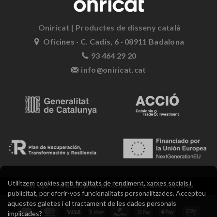
Oniricat | Productes de disseny català
Oficines · C. Cadis, 6 · 08911 Badalona
93 464 29 20
info@oniricat.cat
Utilitzem cookies amb finalitats de rendiment, xarxes socials i
Avís legal
Política de privacitat i cookies
Condicions de venda
publicitat, per oferir-vos funcionalitats personalitzades. Accepteu
aquestes galetes i el tractament de les dades personals
implicades?