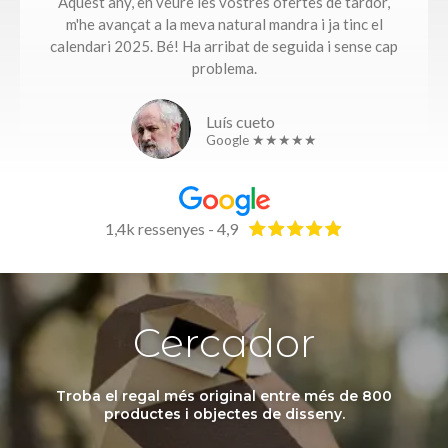
Aquest any, en veure les vostres ofertes de tardor,
m'he avançat a la meva natural mandra i ja tinc el
calendari 2025. Bé! Ha arribat de seguida i sense cap
problema.​
Luís cueto
Google ★★★★★
1,4k ressenyes - 4,9
Cercador
Troba el regal més original entre més de 800
productes i objectes de disseny.