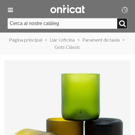
Pàgina principal
>
Llar i oficina
>
Parament de taula
>
Gots Clàssic