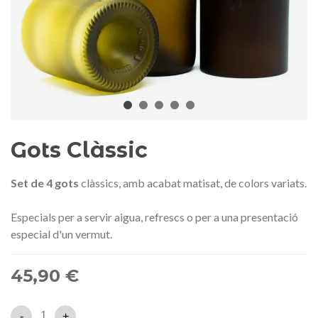
Medalla commemorativa Gaudí
Motxilla Stivibags A
2026 – Edició limitada
89,00 €
149,00 €
NOVETAT
NOVE
Afegir a la cistella
Triar opció
Gots Clàssic
Set de 4 gots
clàssics, amb acabat matisat, de colors variats.
Especials per a servir aigua, refrescs o per a una presentació
especial d'un vermut.
45,90 €
-
+