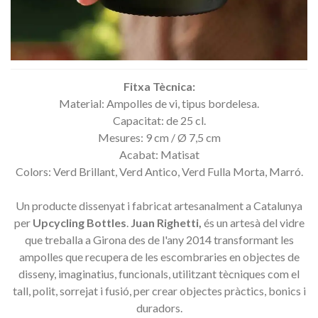
Fitxa
Tècnica
:
Material: Ampolles de vi, tipus bordelesa.
Capacitat: de 25 cl.
Mesures: 9 cm / Ø 7,5 cm
Acabat: Matisat
Colors: Verd Brillant, Verd Antico, Verd Fulla Morta, Marró.
Un producte dissenyat i fabricat artesanalment a Catalunya
per
Upcycling Bottles
.
Juan
Righetti
,
és un artesà de
l
vidre
que
treballa
a Girona
des de l'any
2014
transformant
les
ampolles que
recupera
de les escombraries
en objectes
de
disseny,
imaginatius
, funcionals
,
utilitzant
tècniques
com
el
tall,
polit,
sorrejat
i fusió
, per crear
objectes
pràctics
, bonics
i
duradors.