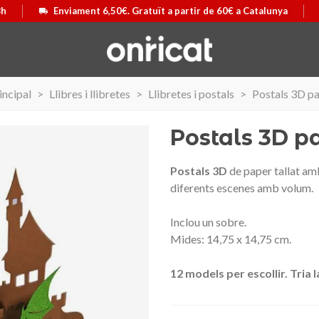
8h
Enviament 6,50€. Gratuït a partir de 60€ a Catalunya
incipal
>
Llibres i llibretes
>
Llibretes i postals
>
Postals 3D pa
Postals 3D pa
Postals 3D
de paper tallat am
diferents escenes amb volum.
Inclou un sobre.
Mides: 14,75 x 14,75 cm.
12 models per escollir. Tria l
 Airmax II
ó
Maleta Secur Line
Triar opció