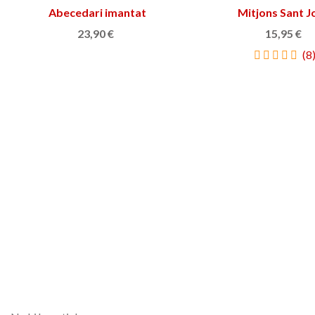
Abecedari imantat
Afegir a la cistella
Mitjons Sant J
Triar opció
23,90 €
15,95 €
(8