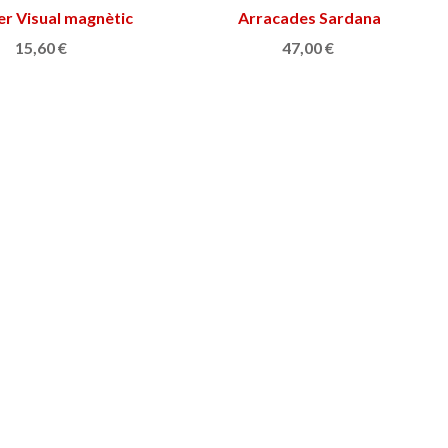
r Visual magnètic
Afegir a la cistella
Arracades Sardana
Triar opció
15,60 €
47,00 €