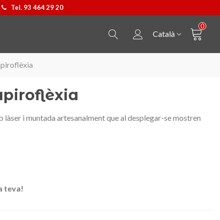
Tel. 93 464 29 20
0
Català
piroflèxia
piroflèxia
b làser i muntada artesanalment que al desplegar-se mostren
a teva!
Penjoll Castellers
Triar opció
Bossa Kpax de P&W B
Triar opció