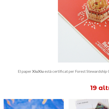
El paper
XiuXiu
està certificat per Forest Stewardshi
19 al