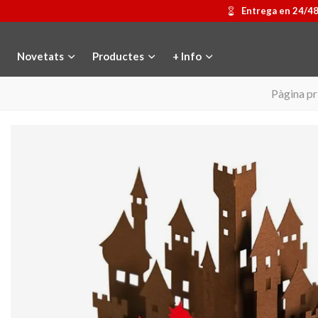
Entrega en 24/4
Novetats
Productes
+ Info
Pàgina pr
Medalla commemorativa Gaudí
Afegir a la cistella
Motxilla Stivibags
Triar opci