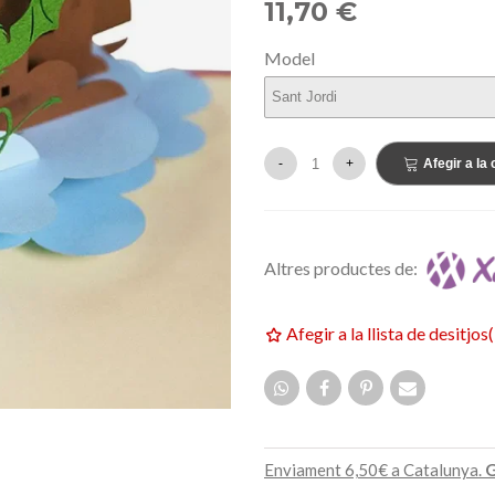
11,70 €
159,00 €
ETAT
NOVETAT
Model
-
+
Afegir a la 
Altres productes de:
Afegir a la llista de desitjos
(
Enviament 6,50€ a Catalunya.
G