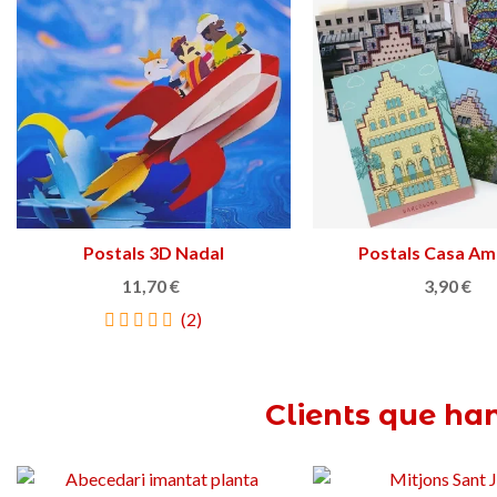
Postals 3D Nadal
Triar opció
Postals Casa Am
Afegir a la cist
11,70 €
3,90 €
(2)
Clients que ha