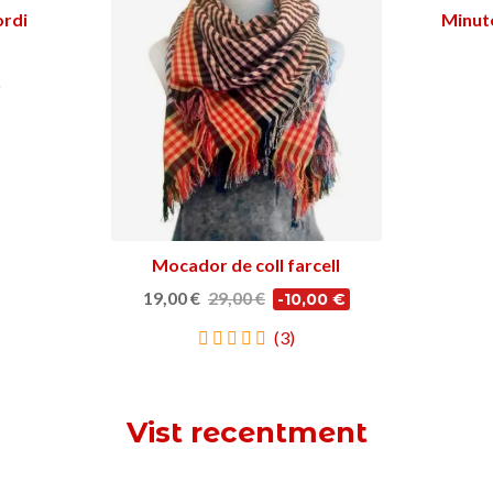
ordi
Minute
)
Mocador de coll farcell
Triar opció
19,00 €
29,00 €
-10,00 €
(3)
Vist recentment