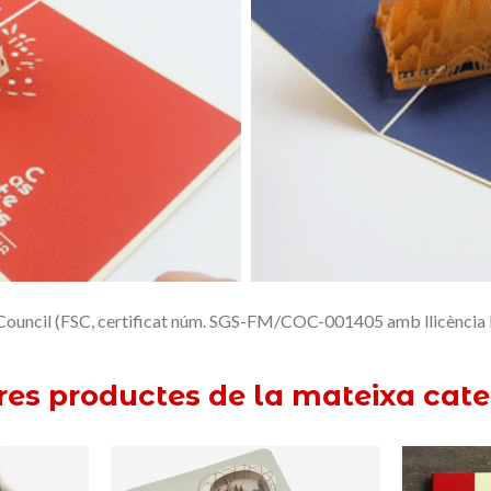
p Council (FSC, certificat núm. SGS-FM/COC-001405 amb llicència
tres productes de la mateixa cate