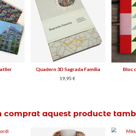
atller
ella
Quadern 3D Sagrada Família
Afegir a la cistella
Bloc 
19,95 €
n comprat aquest producte tam