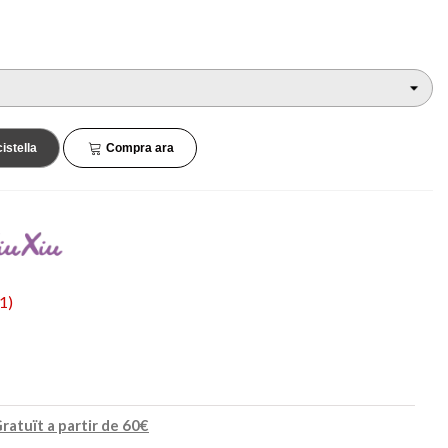
45,90 €
132,90 €
NOVETAT
NOVETAT
cistella
Compra ara
1
)
ratuït a partir de 60€