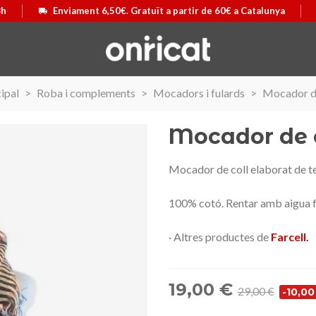
8h
Enviament 6,50€. Gratuït a partir de 60€ a Catalunya
ipal
>
Roba i complements
>
Mocadors i fulards
>
Mocador de
Mocador de c
Mocador de coll elaborat de tel
100% cotó. Rentar amb aigua fr
· Altres productes de
Farcell
.
19,00 €
29,00 €
-10,00
 Airmax II
ó
Maleta Secur Line
Triar opció