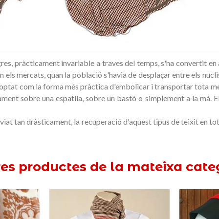
res, pràcticament invariable a traves del temps, s'ha convertit en 
n els mercats, quan la població s'havia de desplaçar entre els nucli
r adoptat com la forma més pràctica d'embolicar i transportar tota me
ment sobre una espatlla, sobre un bastó o simplement a la mà. Els c
anviat tan dràsticament, la recuperació d'aquest tipus de teixit en 
res productes de la mateixa cate