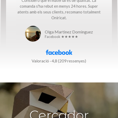
Considero que el material és de qualitat. La
comanda s'ha rebut en menys 24 hores. Super
atents amb els seus clients, recomano totalment
Oniricat.
Olga Martinez Dominguez
Facebook ★★★★★
Valoració · 4,8 (209 ressenyes)
Cercador