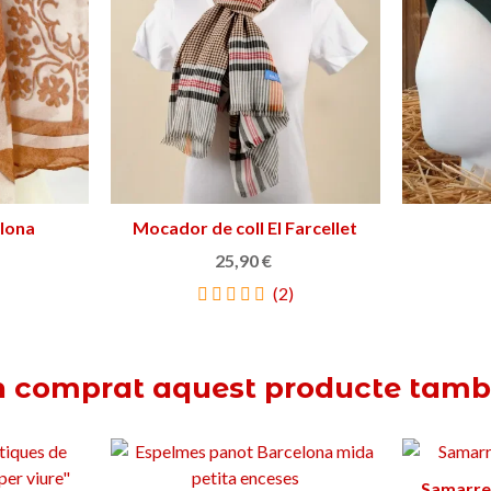
elona
Mocador de coll El Farcellet
Triar opció
25,90 €
(2)
n comprat aquest producte tam
Samarre