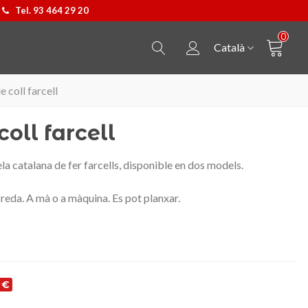
Tel. 93 464 29 20
0
Català
 coll farcell
oll farcell
a catalana de fer farcells, disponible en dos models.
eda. A mà o a màquina. Es pot planxar.
 €
Penjoll Castellers
Triar opció
Samarreta Cavall de Barc
Triar opció