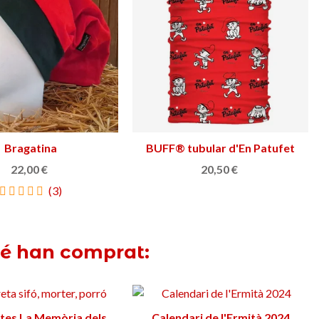
Bragatina
Triar opció
BUFF® tubular d'En Patufet
Triar opció
22,00 €
20,50 €
(3)
bé han comprat:
tes La Memòria dels
Triar opció
Calendari de l'Ermità 2024
Afegir a la cistella