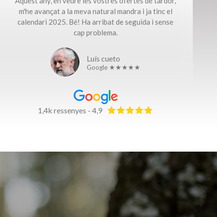
Aquest any, en veure les vostres ofertes de tardor,
m'he avançat a la meva natural mandra i ja tinc el
calendari 2025. Bé! Ha arribat de seguida i sense
cap problema.​
Luís cueto
Google ★★★★★
1,4k ressenyes - 4,9