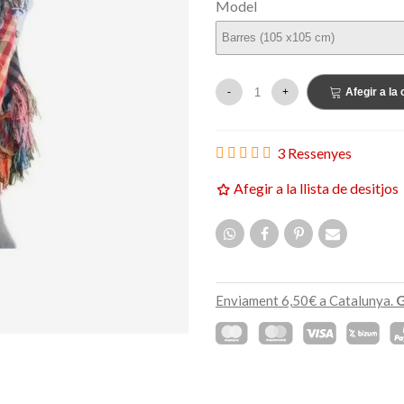
Model
159,00 €
ETAT
NOVETAT
-
+
Afegir a la 
3 Ressenyes
Afegir a la llista de desitjos
Enviament 6,50€ a Catalunya.
G