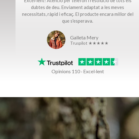
Excel·lent! Atenció per telèfon i resolució de tots els
dubtes de deu. Enviament adaptat a les meves
necessitats, ràpid i eficaç. El producte encara millor del
que s'esperava.
Galleta Mery
Truspilot ★★★★★
Opinions 110 · Excel·lent