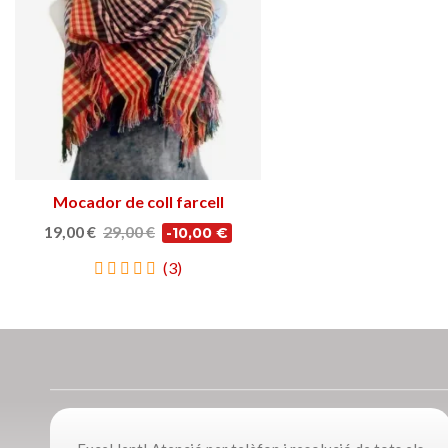
Mocador de coll farcell
Triar opció
19,00 €
29,00 €
-10,00 €
(3)