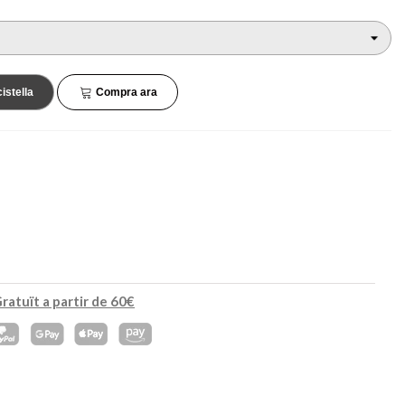
45,90 €
34,90 €
NOVETAT
NOVETAT
cistella
Compra ara
ratuït a partir de 60€