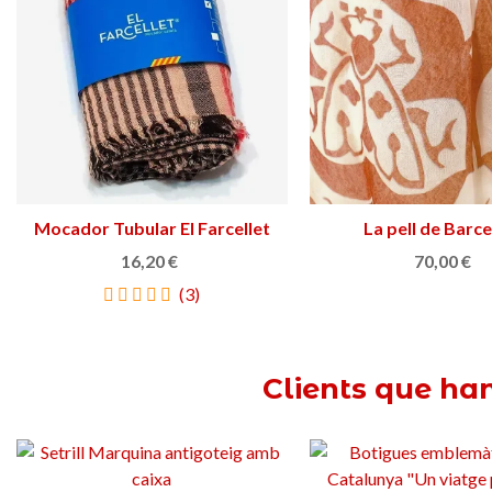
Mocador Tubular El Farcellet
Triar opció
La pell de Barc
Triar opció
16,20 €
70,00 €
(3)
Clients que ha