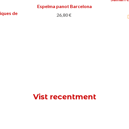
Espelma panot Barcelona
Triar opció
iques de
26,80 €
Vist recentment