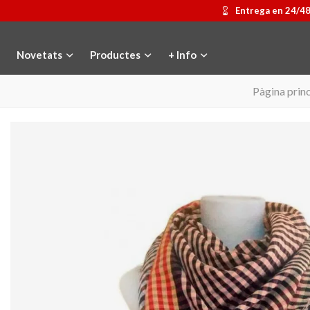
Entrega en 24/4
Novetats
Productes
+ Info
Pàgina princ
Medalla commemorativa Gaudí
Afegir a la cistella
Motxilla Stivibags
Triar opci