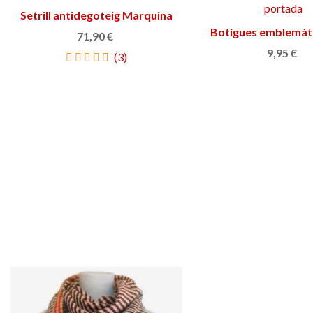
Setrill antidegoteig Marquina
Triar opció
Botigues emblemàt
Triar opció
71,90 €
Catalunya
9,95 €
(3)