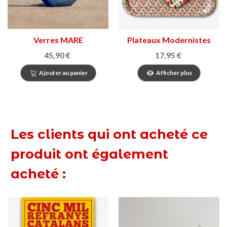
Verres MARE
Plateaux Modernistes
Casa Amatller
45,90 €
17,95 €
Ajouter au panier
Afficher plus
Les clients qui ont acheté ce
produit ont également
acheté :