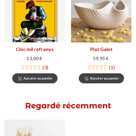
Cinc mil refranys
Plat Galet
catalans i frases fetes
13,00 €
59,95 €
populars
(3)
(1)
Ajouter au panier
Ajouter au panier
Regardé récemment