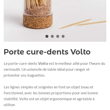
Médaille commémorative Gaudí
Motxilla Stivibags A
2026 – Édition limitée
89,00 €
149,00 €
NEUF
NEU
Ajouter au panier
Afficher plus
Porte cure-dents Volto
Le porte-cure-dents
Volto
est le meilleur allié pour l'heure du
vermouth. Un ustensile de table idéal pour ranger et
présenter vos baguettes.
Les lignes simples et soignées en font un objet beau et
fonctionnel, avec les bonnes proportions pour une bonne
stabilité. Volto est un objet ergonomique et agréable à
utiliser.