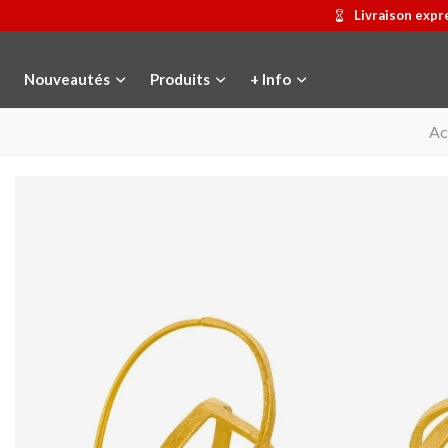
Livraison expr
Nouveautés
Produits
+ Info
Ac
Médaille commémorative Gaudí
Ajouter au panier
Motxilla Stivibags
Afficher pl