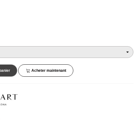
45,90 €
132,90 €
NEUF
NEUF
panier
Acheter maintenant
s