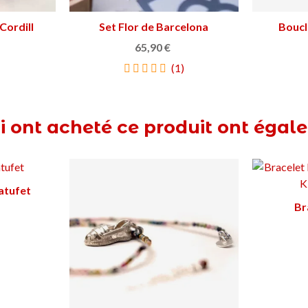
Cordill
s
Set Flor de Barcelona
Ajouter au panier
Boucl
65,90 €
(1)
ui ont acheté ce produit ont égal
atufet
ier
Br