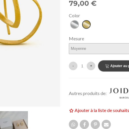
79,00 €
159,00 €
UF
NEUF
Color
Argent
Doré
Mesure
-
+
Ajouter au 
Autres produits de:
Ajouter à la liste de souhait