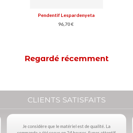
Pendentif Lespardenyeta
Afficher plus
Tourmaline
96,70 €
Regardé récemment
CLIENTS SATISFAITS
Je considère que le matériel est de qualité. La
commande a été reçue en 24 heures. Super attentif