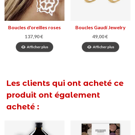
Boucles d'oreilles roses
Boucles Gaudí Jewelry
de Reus
Casa Milà
137,90 €
49,00 €
Afficher plus
Afficher plus
Les clients qui ont acheté ce
produit ont également
acheté :