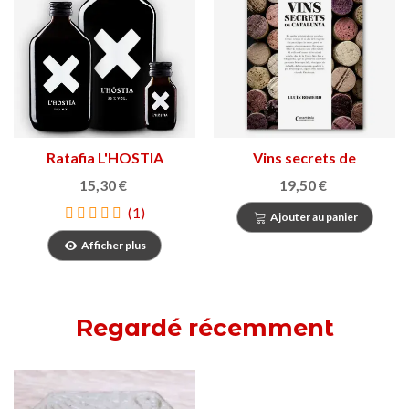
Ratafia L'HOSTIA
Vins secrets de
Catalunya
15,30 €
19,50 €
(1)
Ajouter au panier
Afficher plus
Regardé récemment