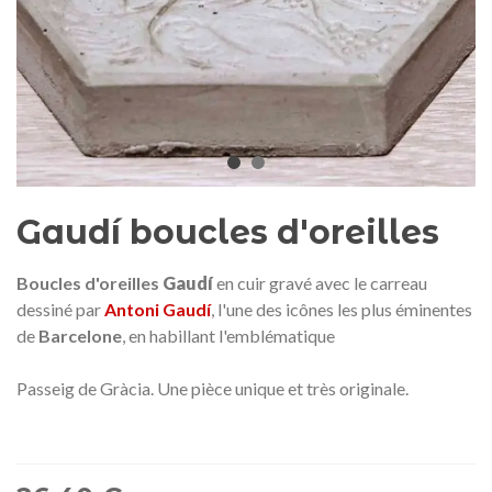
Médaille commémorative Gaudí
Motxilla Stivibags A
2026 – Édition limitée
89,00 €
149,00 €
NEUF
NEU
Ajouter au panier
Afficher plus
Gaudí boucles d'oreilles
Boucles d'oreilles
Gaudí
en cuir gravé avec le carreau
dessiné par
Antoni Gaudí
, l'une des icônes les plus éminentes
de
Barcelone
, en habillant l'emblématique
Passeig de Gràcia.
Une pièce unique et très originale.