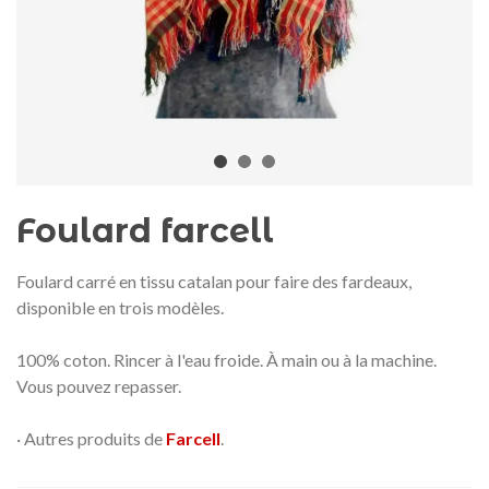
Médaille commémorative Gaudí
Motxilla Stivibags A
2026 – Édition limitée
89,00 €
149,00 €
NEUF
NEU
Ajouter au panier
Afficher plus
Foulard farcell
Foulard carré en tissu catalan pour faire des fardeaux,
disponible en trois modèles.
100% coton. Rincer à l'eau froide. À main ou à la machine.
Vous pouvez repasser.
· Autres produits de
Farcell
.