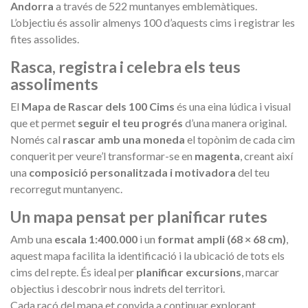
Andorra
a través de 522 muntanyes emblemàtiques.
L’objectiu és assolir almenys 100 d’aquests cims i registrar les
fites assolides.
Rasca, registra i celebra els teus
assoliments
El
Mapa de Rascar dels 100 Cims
és una eina lúdica i visual
que et permet
seguir el teu progrés
d’una manera original.
Només cal
rascar amb una moneda
el topònim de cada cim
conquerit per veure’l transformar-se en
magenta
, creant així
una
composició personalitzada i motivadora
del teu
recorregut muntanyenc.
Un mapa pensat per planificar rutes
Amb una
escala 1:400.000
i un
format ampli (68 × 68 cm)
,
aquest mapa facilita la identificació i la ubicació de tots els
cims del repte. És ideal per
planificar excursions
, marcar
objectius i descobrir nous indrets del territori.
Cada racó del mapa et convida a continuar explorant.