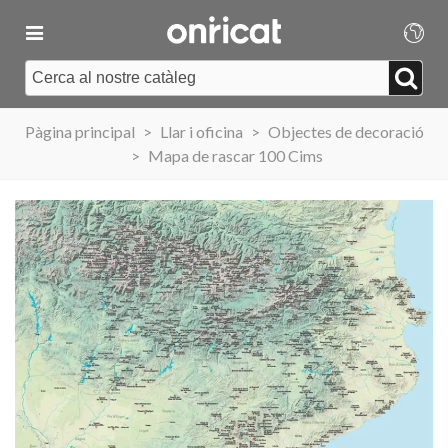
Pàgina principal
>
Llar i oficina
>
Objectes de decoració
>
Mapa de rascar 100 Cims