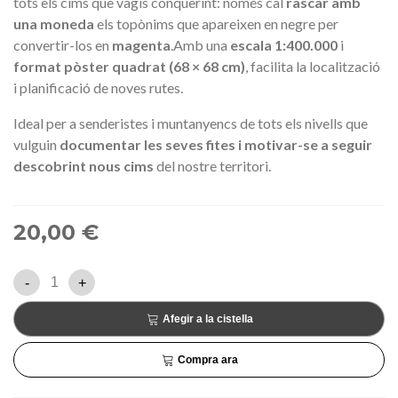
tots els cims que vagis conquerint: només cal
rascar amb
una moneda
els topònims que apareixen en negre per
convertir-los en
magenta
.Amb una
escala 1:400.000
i
format pòster quadrat (68 × 68 cm)
, facilita la localització
i planificació de noves rutes.
Ideal per a senderistes i muntanyencs de tots els nivells que
vulguin
documentar les seves fites i motivar-se a seguir
descobrint nous cims
del nostre territori.
20,00 €
-
+
Afegir a la cistella
Compra ara