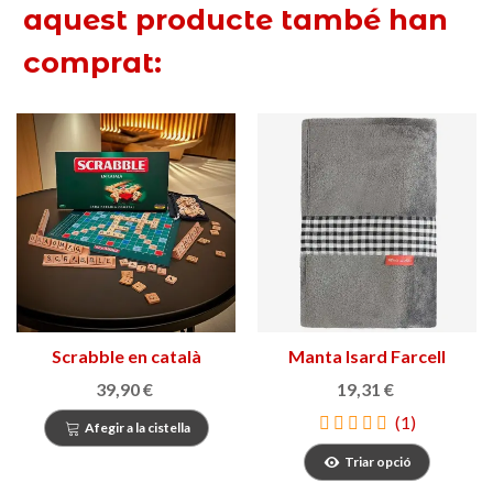
aquest producte també han
comprat:
Scrabble en català
Manta Isard Farcell
39,90 €
19,31 €
(1)
Afegir a la cistella
Triar opció