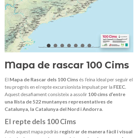
Medalla commemorativa Gaudí
Motxilla Stivibags A
2026 – Edició limitada
89,00 €
149,00 €
NOVETAT
NOVE
Afegir a la cistella
Triar opció
Mapa de rascar 100 Cims
El
Mapa de Rascar dels 100 Cims
és l’eina ideal per seguir el
teu progrés en el repte excursionista impulsat per la
FEEC
.
Aquest desafiament consisteix a assolir
100 cims d’entre
una llista de 522 muntanyes representatives de
Catalunya, la Catalunya del Nord i Andorra
.
El repte dels 100 Cims
Amb aquest mapa podràs
registrar de manera fàcil i visual