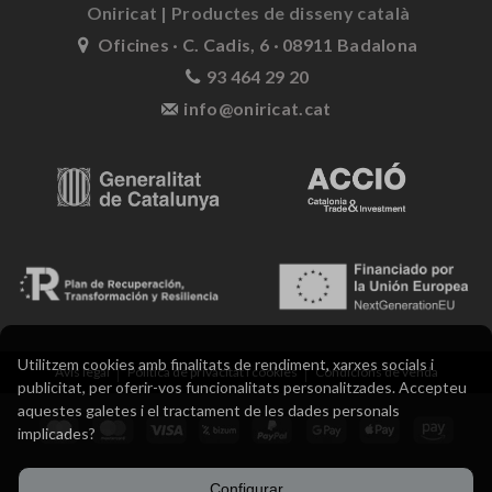
Oniricat | Productes de disseny català
Oficines · C. Cadis, 6 · 08911 Badalona
93 464 29 20
info@oniricat.cat
Utilitzem cookies amb finalitats de rendiment, xarxes socials i
Avís legal
Política de privacitat i cookies
Condicions de venda
publicitat, per oferir-vos funcionalitats personalitzades. Accepteu
aquestes galetes i el tractament de les dades personals
implicades?
Configurar