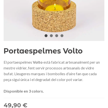
Medalla commemorativa Gaudí
Motxilla Stivibags A
2026 – Edició limitada
89,00 €
149,00 €
NOVETAT
NOVE
Afegir a la cistella
Triar opció
Portaespelmes Volto
El portaespelmes
Volto
està fabricat artesanalment per un
mestre vidrier, fent servir processos artesanals de vidre
bufat. Lleugeres marques i bombolles d'aire fan que cada
peça sigui única i el degradat del color pot variar.
Disponible en 3 colors.
49,90 €