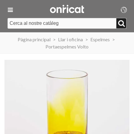
Pàgina principal
>
Llar i oficina
>
Espelmes
>
Portaespelmes Volto