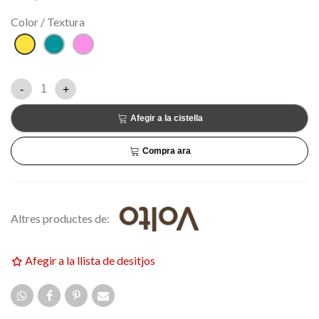
Color / Textura
Groc
Ultramarí
Rosa
-
+
Afegir a la cistella
Compra ara
Altres productes de:
Afegir a la llista de desitjos