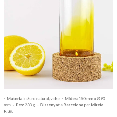
· Materials:
Suro natural, vidre.
·
Mides:
150 mm x
Ø90
mm.
·
Pes:
230 g.
· Dissenyat
a
Barcelona
per
Mireia
Rius.