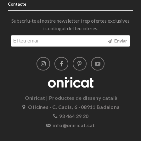
Contacte
Subscriu-te al nostre newsletter i rep ofertes exclusives
i contingut del teu interès.
Enviar
Oniricat | Productes de disseny català
Oficines · C. Cadis, 6 · 08911 Badalona
93 464 29 20
info@oniricat.cat