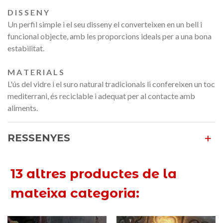
D I S S E N Y
Un perfil simple i el seu disseny el converteixen en un bell i
funcional
objecte
, amb les proporcions ideals per a una bona
estabilitat.
M A T E R I A L S
L'ús del vidre i el suro natural tradicionals li confereixen un toc
mediterrani, és reciclable i adequat per al contacte amb
aliments.
RESSENYES
13 altres productes de la
mateixa categoria: