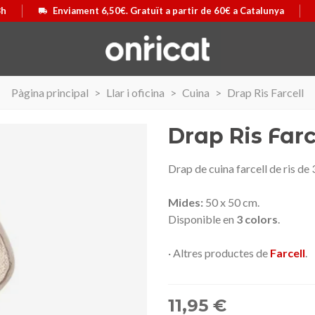
8h
Enviament 6,50€. Gratuït a partir de 60€ a Catalunya
Pàgina principal
>
Llar i oficina
>
Cuina
>
Drap Ris Farcell
Drap Ris Farc
Drap de cuina farcell de ris de
Mides:
50 x 50 cm.
Disponible en
3 colors
.
· Altres productes de
Farcell
.
11,95 €
 Airmax II
ó
Maleta Secur Line
Triar opció