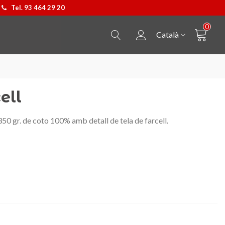
Tel. 93 464 29 20
0
Català
ell
 350 gr. de coto 100% amb detall de tela de farcell.
Penjoll Castellers
Triar opció
Bossa Kpax de P&W B
Triar opció