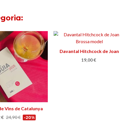
goria:
Davantal Hitchcock de Joan
Afegir a la cistella
Brossa
19,00 €
de Vins de Catalunya
Afegir a la cistella
2025
 €
24,90 €
-20%