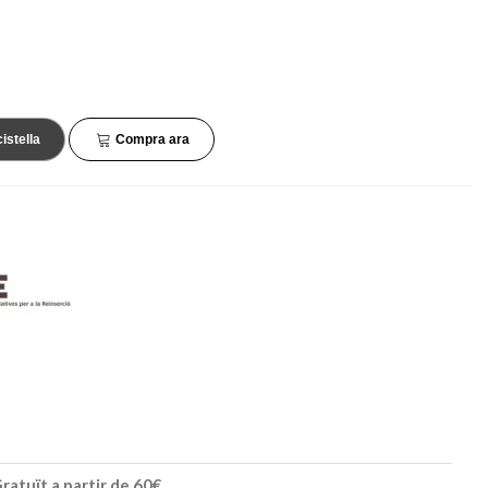
45,90 €
132,90 €
NOVETAT
NOVETAT
cistella
Compra ara
ratuït a partir de 60€