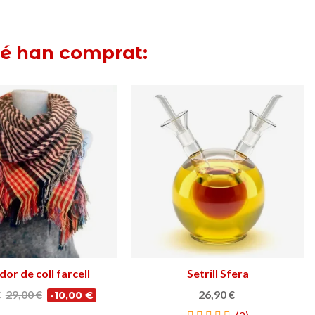
bé han comprat:
or de coll farcell
Triar opció
Setrill Sfera
Afegir a la cistella
€
29,00 €
26,90 €
-10,00 €