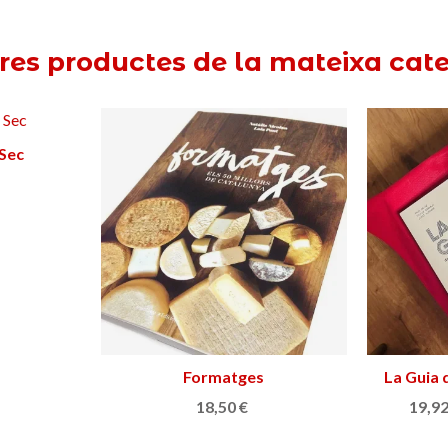
tres productes de la mateixa cate
 Sec
ella
Formatges
Afegir a la cistella
La Guia 
18,50 €
19,92