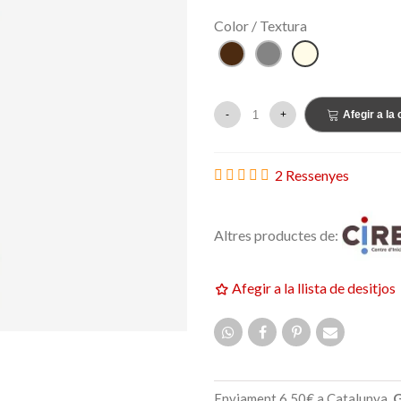
159,00 €
ETAT
NOVETAT
Color / Textura
Marró
Gris
Cru
-
+
Afegir a la 
2 Ressenyes
Altres productes de:
Afegir a la llista de desitjos
Enviament 6,50€ a Catalunya.
G