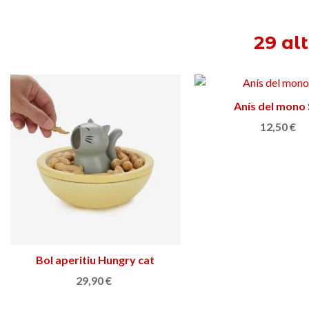
29 al
Anís del mono
Afegir a la cist
12,50 €
Bol aperitiu Hungry cat
Afegir a la cistella
29,90 €