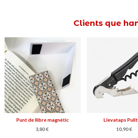
Clients que ha
Punt de llibre magnètic
Triar opció
Llevataps Pull
Triar opció
modernista
3,80 €
10,90 €