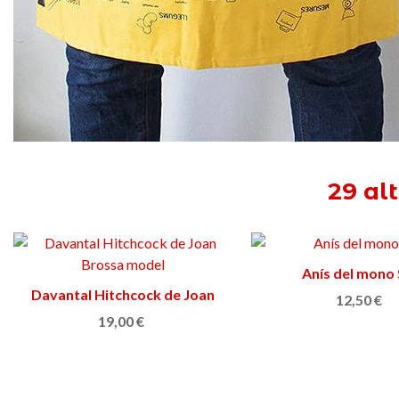
29 al
Anís del mono
Afegir a la cist
Davantal Hitchcock de Joan
Afegir a la cistella
12,50 €
Brossa
19,00 €