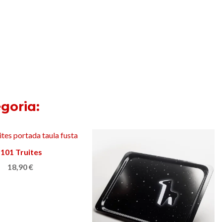
goria:
101 Truites
Afegir a la cistella
18,90 €