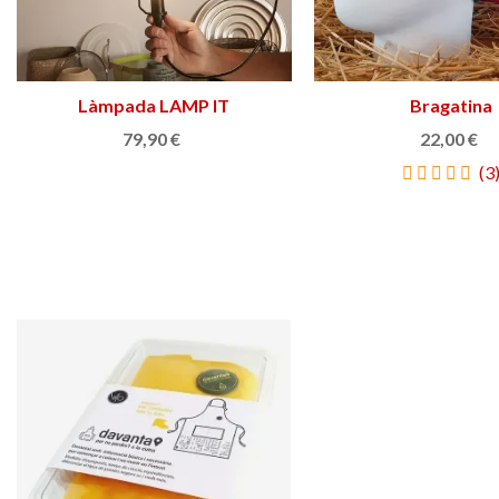
Làmpada LAMP IT
Afegir a la cistella
Bragatina
Triar opció
79,90 €
22,00 €
(3