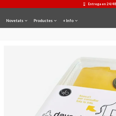
Entrega en 24/4
Novetats
Productes
+ Info
Medalla commemorativa Gaudí
Afegir a la cistella
Motxilla Stivibags
Triar opci