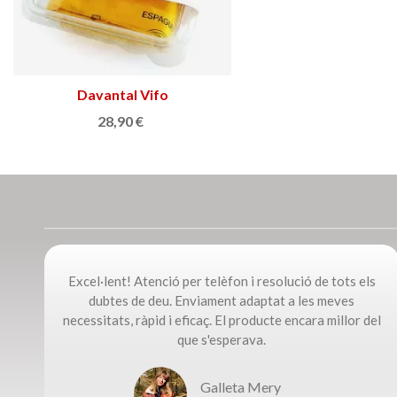
Davantal Vifo
Afegir a la cistella
28,90 €
Excel·lent! Atenció per telèfon i resolució de tots els
dubtes de deu. Enviament adaptat a les meves
necessitats, ràpid i eficaç. El producte encara millor del
que s'esperava.
Galleta Mery