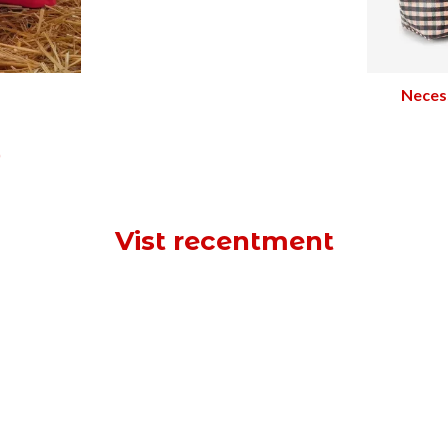
Necess
)
Vist recentment