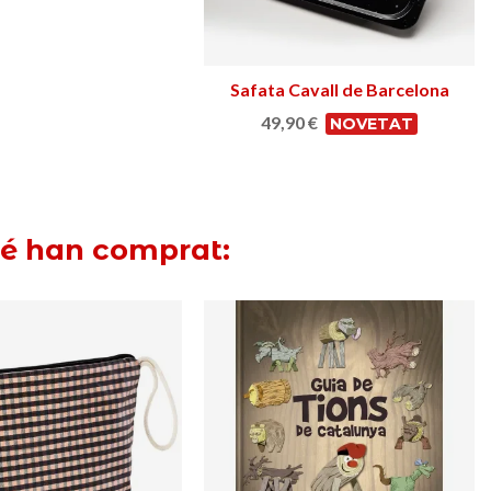
Safata Cavall de Barcelona
Afegir a la cistella
49,90 €
NOVETAT
bé han comprat: