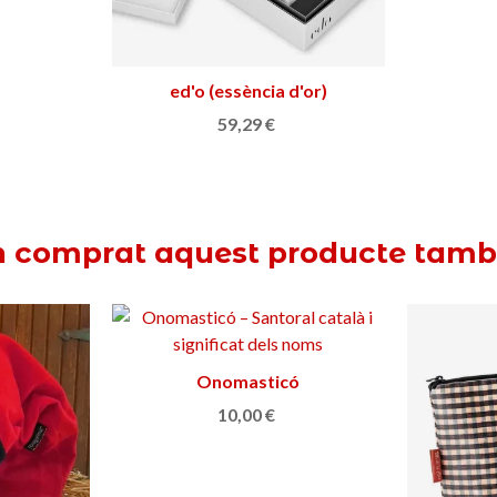
ed'o (essència d'or)
Triar opció
59,29 €
n comprat aquest producte tam
Onomasticó
Afegir a la cistella
10,00 €