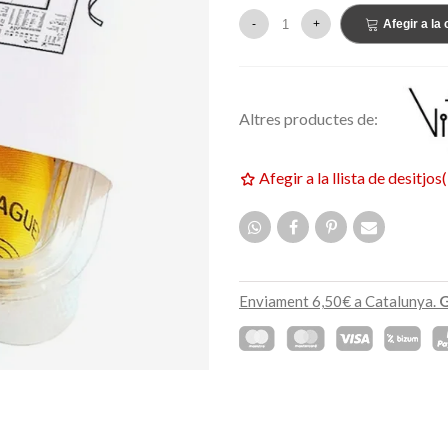
159,00 €
ETAT
NOVETAT
-
+
Afegir a la 
Altres productes de:
Afegir a la llista de desitjos
(
Enviament 6,50€ a Catalunya.
G