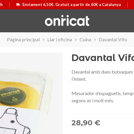
8h
Enviament 6,50€. Gratuït a partir de 60€ a Catalunya
Pàgina principal
>
Llar i oficina
>
Cuina
>
Davantal Vifo
Davantal Vif
Davantal amb dues butxaques am
l’intent.
Mesurador d’espaguetis, temps 
segons ús i molt més.
28,90 €
 Airmax II
ó
Maleta Secur Line
Triar opció