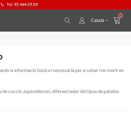
Tel. 93 464 29 20
0
Català
o
b la informació bàsica i necessària per a cuinar i no morir en
de cocció, equivalències, diferenciador del tipus de patates
Penjoll Castellers
Triar opció
Samarreta Cavall de Barc
Triar opció