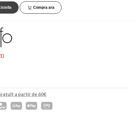
45,90 €
34,90 €
NOVETAT
NOVETAT
cistella
Compra ara
1
)
ratuït a partir de 60€