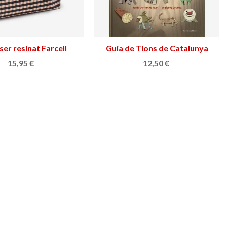
er resinat Farcell
Afegir a la cistella
Guia de Tions de Catalunya
Afegir a la cistella
15,95 €
12,50 €