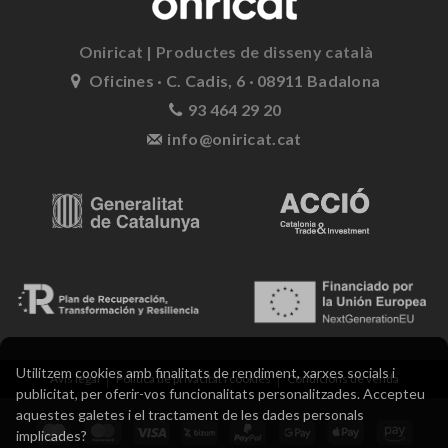
Oniricat | Productes de disseny català
Oficines · C. Cadis, 6 · 08911 Badalona
93 464 29 20
info@oniricat.cat
Utilitzem cookies amb finalitats de rendiment, xarxes socials i
Avís legal
Política de privacitat i cookies
Condicions de venda
publicitat, per oferir-vos funcionalitats personalitzades. Accepteu
aquestes galetes i el tractament de les dades personals
implicades?