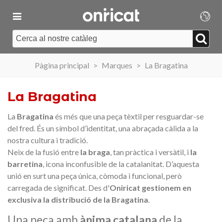
Pàgina principal
>
Marques
>
La Bragatina
La Bragatina
La
Bragatina
és més que una peça tèxtil per resguardar-se
del fred. És un símbol d’identitat, una abraçada càlida a la
nostra cultura i tradició.
Neix de la fusió entre
la braga
, tan pràctica i versàtil, i
la
barretina
, icona inconfusible de la catalanitat. D’aquesta
unió en surt una peça única, còmoda i funcional, però
carregada de significat. Des d'
Oniricat
gestionem en
exclusiva la distribució de la Bragatina
.
Una peça amb
ànima catalana
de la