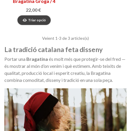
Bragatina Groga / 4
Barres
22,00 €
Triar opció
Veient
1
-3 de 3 articles(s)
La tradició catalana feta disseny
Portar una
Bragatina
és molt més que protegir-se del fred —
és mostrar al món d’on venim i què estimem. Amb teixits de
qualitat, producció local i esperit creatiu, la Bragatina
combina comoditat, disseny i tradició en una sola peça.