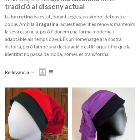
tradició al disseny actual
Medalla Hostemplo Gaudí 2026
Medalla commemorat
2026 – Edició lim
47,00 €
89,00 €
La
barretina
ha estat, durant segles, un símbol del nostre
NOVETAT
NOVET
poble. Amb la
Bragatina
, aquest esperit es renova: mantenim
Afegir a la cistella
Afegir a la ciste
la seva essència, però li donem una forma moderna i
adaptable als temps d’avui. És un homenatge a la nostra
història, però també una declaració d’estil i orgull. Perquè la
identitat no passa de moda, només es transforma.
Rellevància