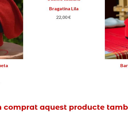
Bragatina Lila
Afegir a la cistella
22,00 €
ueta
Bar
)
n comprat aquest producte tam