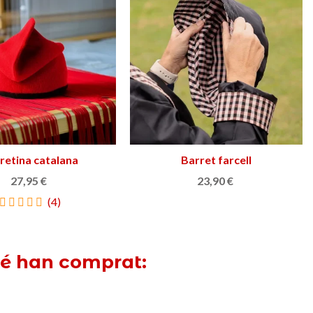
retina catalana
Triar opció
Barret farcell
Triar opció
27,95 €
23,90 €
(4)
bé han comprat: