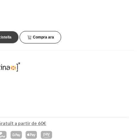
45,90 €
34,90 €
NOVETAT
NOVETAT
cistella
Compra ara
ratuït a partir de 60€