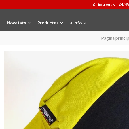
Entrega en 24/4
Novetats
Productes
+ Info
Pàgina princip
Medalla commemorativa Gaudí
Afegir a la cistella
Motxilla Stivibags
Triar opci