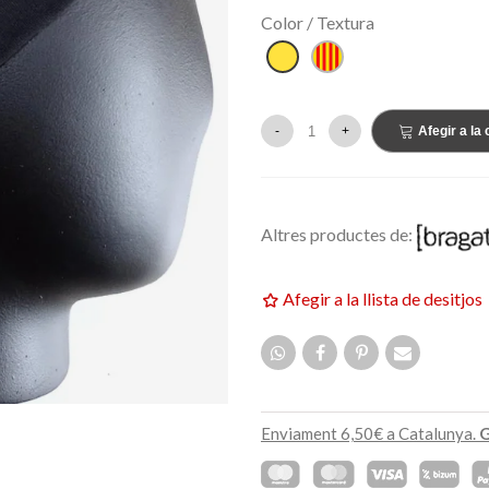
159,00 €
ETAT
NOVETAT
Color / Textura
Groc
Senyera
-
+
Afegir a la 
Altres productes de:
Afegir a la llista de desitjos
Enviament 6,50€ a Catalunya.
G