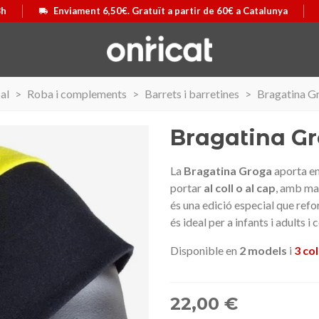
8h
Enviament 6,50€. Gratuït a partir de 60€ a Catalunya
al
>
Roba i complements
>
Barrets i barretines
>
Bragatina Gr
Bragatina Gr
La
Bragatina Groga
aporta ene
portar
al coll o al cap
, amb mat
és una edició especial que refor
és ideal per a infants i adults i
Disponible en
2 models
i
3 co
22,00 €
 Airmax II
ó
Maleta Secur Line
Triar opció