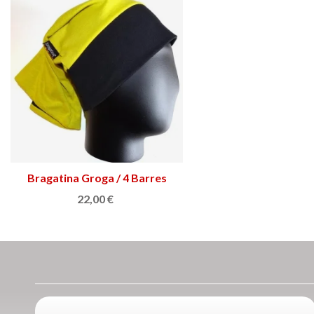
Bragatina Groga / 4 Barres
Triar opció
22,00 €