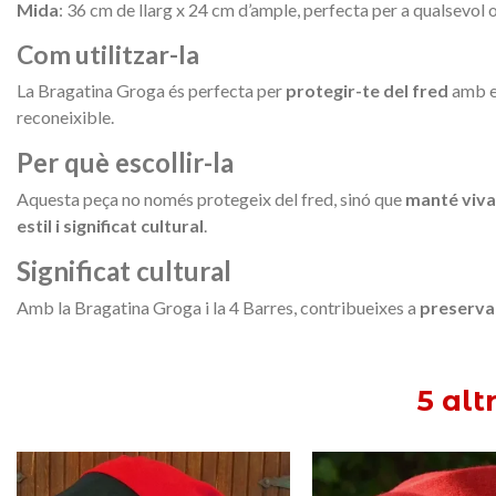
Mida
: 36 cm de llarg x 24 cm d’ample, perfecta per a qualsevol 
Com utilitzar-la
La Bragatina Groga és perfecta per
protegir-te del fred
amb es
reconeixible.
Per què escollir-la
Aquesta peça no només protegeix del fred, sinó que
manté viva
estil i significat cultural
.
Significat cultural
Amb la Bragatina Groga i la 4 Barres, contribueixes a
preservar
5 alt