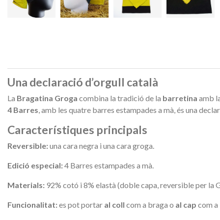
Una declaració d’orgull català
La
Bragatina Groga
combina la tradició de la
barretina
amb la
4 Barres
, amb les quatre barres estampades a mà, és una declara
Característiques principals
Reversible:
una cara negra i una cara groga.
Edició especial:
4 Barres estampades a mà.
Materials:
92% cotó i 8% elastà (doble capa, reversible per la G
Funcionalitat:
es pot portar
al coll
com a braga o
al cap
com a 