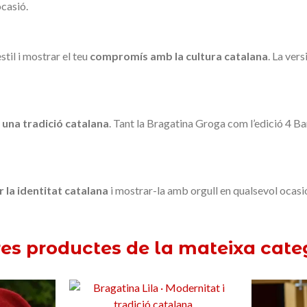
ocasió.
til i mostrar el teu
compromís amb la cultura catalana
. La ver
 una tradició catalana
. Tant la Bragatina Groga com l’edició 4 Bar
 la identitat catalana
i mostrar-la amb orgull en qualsevol ocasió
res productes de la mateixa cate