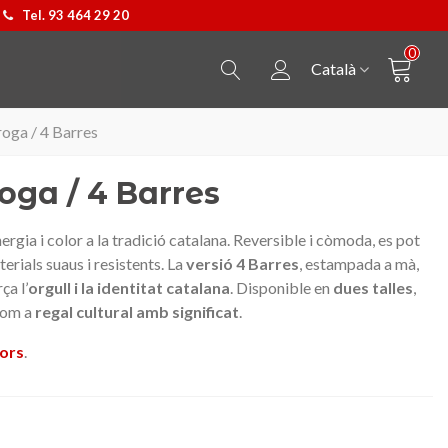
Tel. 93 464 29 20
0
Català
oga / 4 Barres
oga / 4 Barres
rgia i color a la tradició catalana. Reversible i còmoda, es pot
erials suaus i resistents. La
versió 4 Barres
, estampada a mà,
ça l’
orgull i la identitat catalana
. Disponible en
dues talles
,
 com a
regal cultural amb significat
.
lors
.
Penjoll Castellers
Triar opció
Samarreta Cavall de Barc
Triar opció