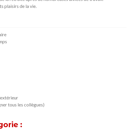
 plaisirs de la vie.
aire
emps
'extérieur
gner tous les collègues)
orie :