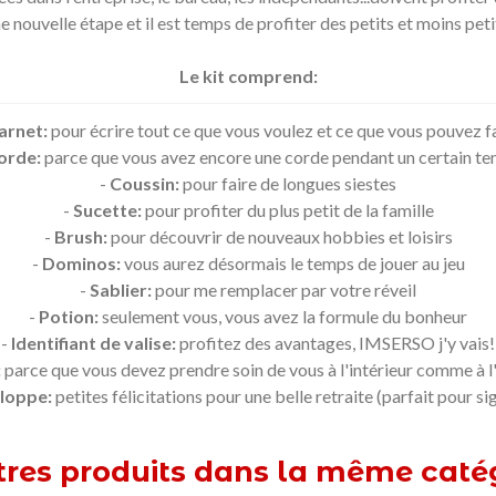
e nouvelle étape et il est temps de profiter des petits et moins petits
Le kit comprend:
arnet:
pour écrire tout ce que vous voulez et ce que vous pouvez f
orde:
parce que vous avez encore une corde pendant un certain t
-
Coussin:
pour faire de longues siestes
-
Sucette:
pour profiter du plus petit de la famille
-
Brush:
pour découvrir de nouveaux hobbies et loisirs
-
Dominos:
vous aurez désormais le temps de jouer au jeu
-
Sablier:
pour me remplacer par votre réveil
-
Potion:
seulement vous, vous avez la formule du bonheur
-
Identifiant de valise:
profitez des avantages, IMSERSO j'y vais!
:
parce que vous devez prendre soin de vous à l'intérieur comme à l
eloppe:
petites félicitations pour une belle retraite (parfait pour si
tres produits dans la même catég