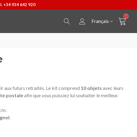
l. +34 934 642 920
0
Français
e
rir aux futurs retraités. Le kit comprend
10 objets
avec leurs
rte
postale
afin que vous puissiez lui souhaiter le meilleur.
 cm.
gnol
.
Pendentif Castellers
Afficher plus
T-shirt Cheval de Barce
Afficher plus