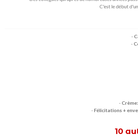
C'est le début d'un
-
C
-
C
-
Crème
-
Félicitations + env
10 au