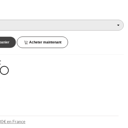
45,90 €
34,90 €
NEUF
NEUF
panier
Acheter maintenant
s
130€ en France