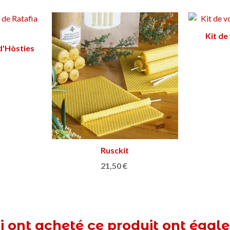
Kit de
d'Hòsties
ier
)
Rusckit
Afficher plus
21,50 €
ui ont acheté ce produit ont égal