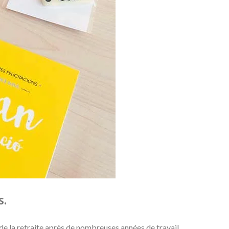
s.
de la retraite après de nombreuses années de travail.