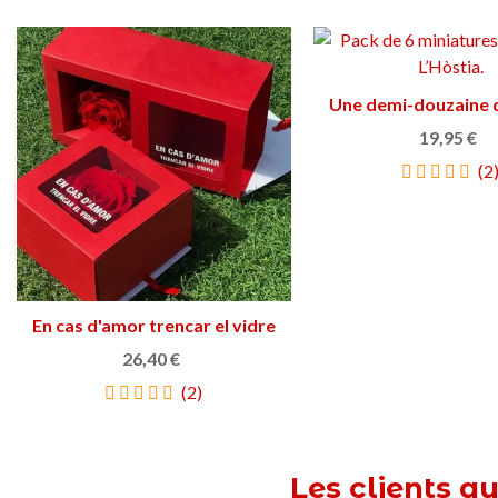
Une demi-douzaine 
Ajouter au pan
19,95 €
(2
En cas d'amor trencar el vidre
Afficher plus
26,40 €
(2)
Les clients q