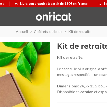
ess
Livraison gratuite à partir de 130€ en France
Te
Accueil
>
Coffrets cadeaux
>
Kit de retraite
Kit de retrait
Kit de retraite.
Le cadeau le plus original à off
messages respectifs +
une ca
Dimensions:
24,5 x 15,5 x 6,5
Disponible en
catalan
et
espa
 Airmax II
us
Maleta Secur Line
Afficher plus