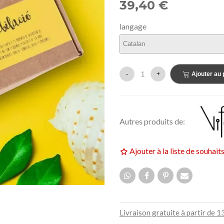
39,40 €
159,00 €
UF
NEUF
langage
-
+
Ajouter au 
Autres produits de:
Ajouter à la liste de souhait
Livraison gratuite à partir de 