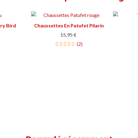
gry Bird
ier
Chaussettes En Patufet Pilarín
Afficher plus
15,95 €
)
(2)