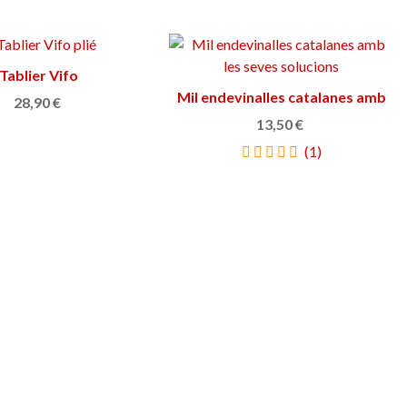
Tablier Vifo
Ajouter au panier
Mil endevinalles catalanes amb
Ajouter au panier
28,90 €
les seves solucions
13,50 €
(1)