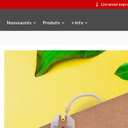
Livraison expr
Nouveautés
Produits
+ Info
Médaille commémorative Gaudí
Ajouter au panier
Motxilla Stivibags
Afficher pl