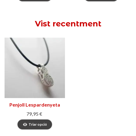
Vist recentment
Penjoll Lespardenyeta
Cautxú
79,95 €
Triar opció