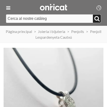
Pàgina principal
>
Joieria i bijuteria
>
Penjolls
>
Penjoll
Lespardenyeta Cautxú