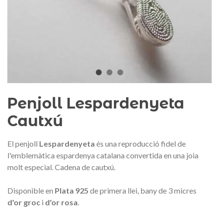
I
Maleta Secur Line
Penjol
159,00 €
45,90 
NOVETAT
Triar opció
Penjoll Lespardenyeta
Cautxú
El penjoll
Lespardenyeta
és una reproducció fidel de
l'emblemàtica espardenya catalana convertida en una joia
molt especial. Cadena de cautxú.
Disponible en
Plata 925
de primera llei, bany
de 3 micres
d'or groc
i
d'or rosa
.