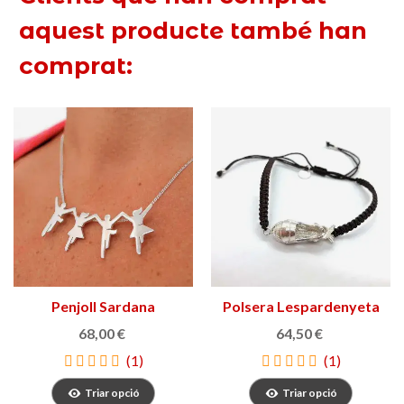
aquest producte també han
comprat:
Penjoll Sardana
Polsera Lespardenyeta
68,00 €
64,50 €
(1)
(1)
Triar opció
Triar opció