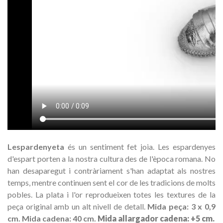
Lespardenyeta
és
un sentiment
fet
joia
.
Les
espardenyes
d'espart
porten
a la nostra
cultura
des de l'època
romana.
No
han
desaparegut i
contràriament
s'han adaptat
als nostres
temps
,
mentre
continuen sent el
cor
de
les tradicions
de molts
pobles.
La plata
i l'or
reprodueixen
totes
les
textures de la
peça original
amb un alt nivell de detall.
Mida peça: 3 x 0,9
cm.
Mida cadena: 40 cm.
Mida allargador cadena: +5 cm.