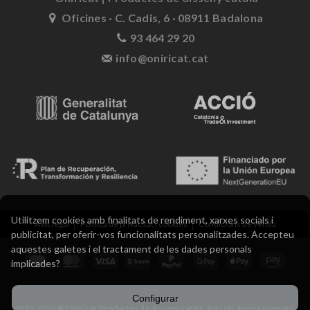
Oficines · C. Cadis, 6 · 08911 Badalona
93 464 29 20
info@oniricat.cat
Utilitzem cookies amb finalitats de rendiment, xarxes socials i
Avís legal
Política de privacitat i cookies
Condicions de venda
publicitat, per oferir-vos funcionalitats personalitzades. Accepteu
aquestes galetes i el tractament de les dades personals
implicades?
Configurar
2012-2026 ® Oniricat. Productes de disseny català. Tots els drets reservats.