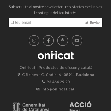
Subscriu-te al nostre newsletter i rep ofertes exclusives
i contingut del teu interès.
Enviar
Oniricat | Productes de disseny català
Oficines · C. Cadis, 6 · 08911 Badalona
93 464 29 20
info@oniricat.cat