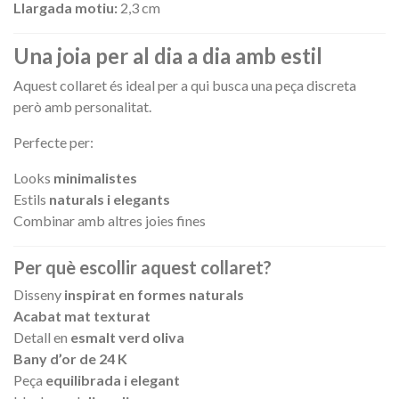
Llargada motiu:
2,3 cm
Una joia per al dia a dia amb estil
Aquest collaret és ideal per a qui busca una peça discreta
però amb personalitat.
Perfecte per:
Looks
minimalistes
Estils
naturals i elegants
Combinar amb altres joies fines
Per què escollir aquest collaret?
Disseny
inspirat en formes naturals
Acabat mat texturat
Detall en
esmalt verd oliva
Bany d’or de 24 K
Peça
equilibrada i elegant