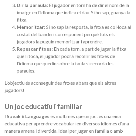
Dir la paraula
: El jugador en torn ha de dir el nom de la
imatge en l’idioma que indica el dau. Si ho sap, guanya la
fitxa.
Memoritzar
: Si no sap la resposta, la fitxa es col·loca al
costat del banderí corresponent perquè tots els
jugadors la puguin memoritzar i aprendre.
Repescar fitxes
: En cada torn, a part de jugar la fitxa
que li toca, el jugador podrà recollir les fitxes de
l’idioma que quedin sobre la taula si recorda les
paraules.
L'objectiu és aconseguir deu fitxes abans que els altres
jugadors!
Un joc educatiu i familiar
I Speak 6 Languages
és molt més que un joc: és una eina
educativa per aprendre vocabulari en diversos idiomes d’una
manera amena i divertida. Ideal per jugar en família o amb