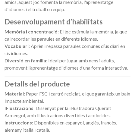
amics, aquest joc fomenta la memòria, l'aprenentatge
d'idiomes i el treball en equip.
Desenvolupament d’habilitats
Memòria i concentració
: El joc estimula la memòria, ja que
cal recordar les paraules en diferents idiomes.
Vocabulari
: Aprèn i repassa paraules comunes d’ús diari en
sis idiomes.
Diversió en família
: Ideal per jugar amb nens i adults,
promovent l’aprenentatge d’idiomes d’una forma interactiva.
Detalls del producte
Material
: Paper FSC i cartró reciclat, el que garanteix un baix
impacte ambiental.
Il·lustracions
: Dissenyat per la il·lustradora Queralt
Armengol, amb il·lustracions divertides i acolorides.
Instruccions
: Disponibles en espanyol, anglès, francès,
alemany, italià i català.