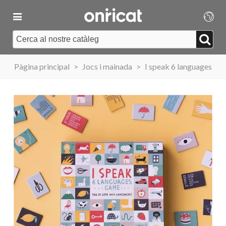
Pàgina principal
>
Jocs i mainada
>
I speak 6 languages