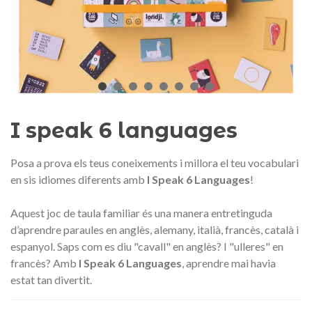
Medalla commemorativa Gaudí
Motxilla Stivibags A
2026 – Edició limitada
89,00 €
149,00 €
NOVETAT
NOVE
Afegir a la cistella
Triar opció
I speak 6 languages
Posa a prova els teus coneixements i millora el teu vocabulari
en sis idiomes diferents amb
I Speak 6 Languages
!
Aquest joc de taula familiar és una manera entretinguda
d’aprendre paraules en anglès, alemany, italià, francès, català i
espanyol. Saps com es diu "cavall" en anglès? I "ulleres" en
francès? Amb
I Speak 6 Languages
, aprendre mai havia
estat tan divertit.