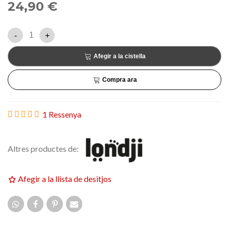
24,90 €
-
+
Afegir a la cistella
Compra ara
1 Ressenya
Altres productes de:
Afegir a la llista de desitjos