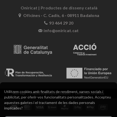
Oniricat | Productes de disseny català
Oficines · C. Cadis, 6 · 08911 Badalona
93 464 29 20
info@oniricat.cat
Utilitzem cookies amb finalitats de rendiment, xarxes socials i
Avís legal
Política de privacitat i cookies
Condicions de venda
publicitat, per oferir-vos funcionalitats personalitzades. Accepteu
aquestes galetes i el tractament de les dades personals
implicades?