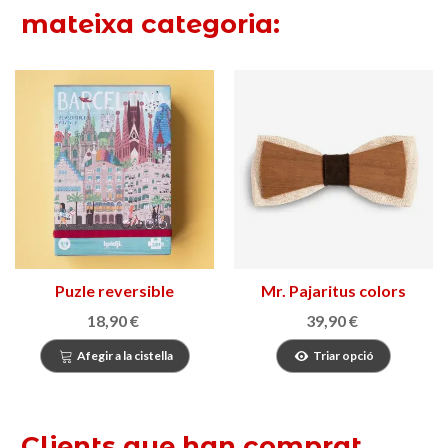
mateixa categoria:
Puzle reversible
Mr. Pajaritus colors
Barcelona
18,90 €
39,90 €
Afegir a la cistella
Triar opció
Clients que han comprat