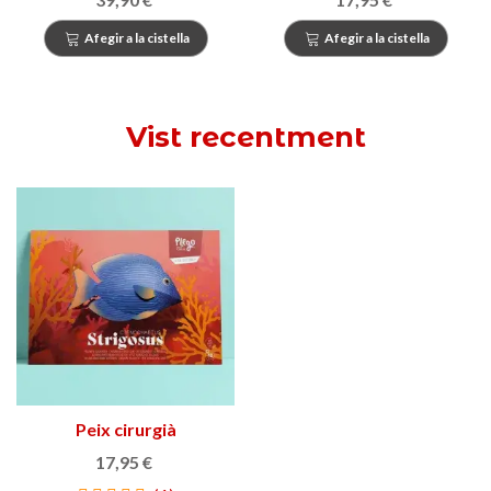
Afegir a la cistella
Afegir a la cistella
Vist recentment
Peix cirurgià
17,95 €