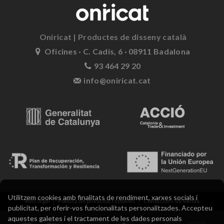
Oniricat | Productes de disseny català
Oficines · C. Cadis, 6 · 08911 Badalona
93 464 29 20
info@oniricat.cat
Utilitzem cookies amb finalitats de rendiment, xarxes socials i
Avís legal
Política de privacitat i cookies
Condicions de venda
publicitat, per oferir-vos funcionalitats personalitzades. Accepteu
aquestes galetes i el tractament de les dades personals