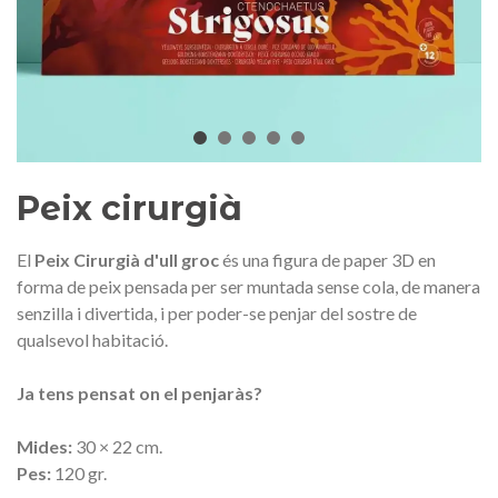
Medalla commemorativa Gaudí
Motxilla Stivibags A
2026 – Edició limitada
89,00 €
149,00 €
NOVETAT
NOVE
Afegir a la cistella
Triar opció
Peix cirurgià
El
Peix Cirurgià d'ull groc
és una figura de paper 3D en
forma de peix pensada per ser muntada sense cola, de manera
senzilla i divertida, i per poder-se penjar del sostre de
qualsevol habitació.
Ja tens pensat on el penjaràs?
Mides:
30 × 22 cm.
Pes:
120 gr.