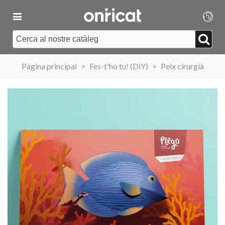
Pàgina principal
>
Fes-t'ho tu! (DiY)
>
Peix cirurgià