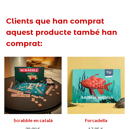
Clients que han comprat
aquest producte també han
comprat:
Scrabble en català
Forcadella
39,90 €
17,95 €