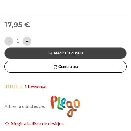
17,95 €
-
+
Afegir a la cistella
Compra ara
1 Ressenya
Altres productes de:
Afegir a la llista de desitjos