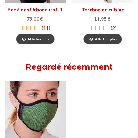
Sac à dos Urbanauta U1
Torchon de cuisine
éponge farcell
79,00 €
11,95 €
(11)
(2)
Afficher plus
Afficher plus
Regardé récemment