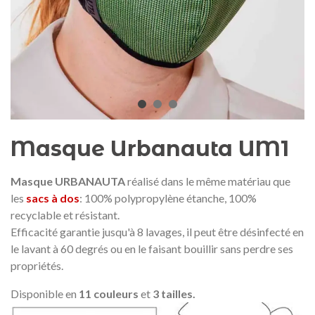
Médaille commémorative Gaudí
Motxilla Stivibags A
2026 – Édition limitée
89,00 €
149,00 €
NEUF
NEU
Ajouter au panier
Afficher plus
Masque Urbanauta UM1
Masque URBANAUTA
réalisé dans le même matériau que
les
sacs à dos
: 100% polypropylène étanche, 100%
recyclable et résistant.
Efficacité garantie jusqu'à 8 lavages, i
l peut être désinfecté en
le lavant à 60 degrés ou en le faisant bouillir sans perdre ses
propriétés.
Disponible en
11 couleurs
et
3 tailles.