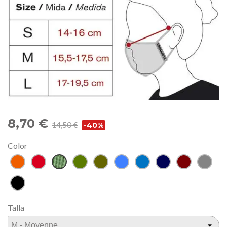
8,70 €
14,50 €
-40%
Color
Brique
Rouge
Pelouse
Vert
Kaki
Bleu
Bleu
Bleu
Grenat
Gris
Océan
marine
Noir
Talla