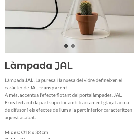
Medalla commemorativa Gaudí
Motxilla Stivibags A
2026 – Edició limitada
89,00 €
149,00 €
NOVETAT
NOVE
Afegir a la cistella
Triar opció
Làmpada JAL
Làmpada
JAL
. La puresa i la nuesa del vidre defineixen el
caràcter de
JAL transparent
.
A més, accentua l'efecte flotant del portalàmpades.
JAL
Frosted
amb la part superior amb tractament glaçat actua
de difusor i els efectes de llum a la part inferior caracteritzen
aquest acabat.
Mides:
Ø18 x 33 cm