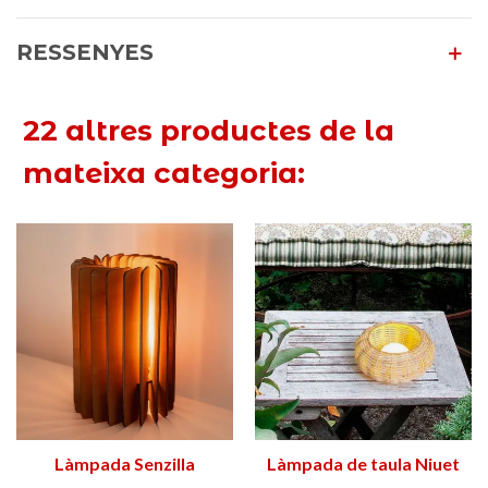
RESSENYES
22 altres productes de la
mateixa categoria:
Làmpada Senzilla
Làmpada de taula Niuet