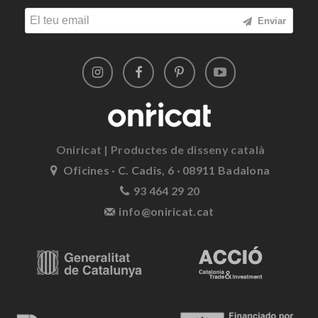
Enviar
Oniricat | Productes de disseny català
Oficines · C. Cadis, 6 · 08911 Badalona
93 464 29 20
info@oniricat.cat