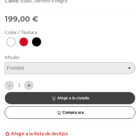
Cable:
Blanc, vermell o negre.
199,00 €
Color / Textura
Blanc
Vermell
Negre
Model
-
+
Afegir a la cistella
Compra ara
Afegir a la llista de desitjos