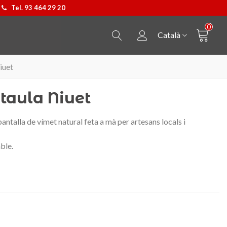
Tel. 93 464 29 20
0
Català
iuet
taula Niuet
antalla de vímet natural feta a mà per artesans locals i
ble.
Penjoll Castellers
Triar opció
Bossa Kpax de P&W B
Triar opció