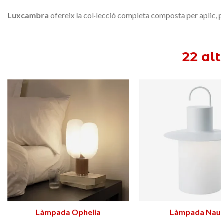
Luxcambra
ofereix la col·lecció completa composta per aplic, pe
22 al
Tribeca US
Triar opció
332,75 €
Làmpada Cabdell
Triar opció