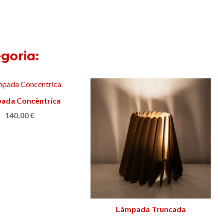
goria:
a de sostre Niuet
Triar opció
Làmpada Nazaré
Afegir a la cistella
392,00 €
149,00 €