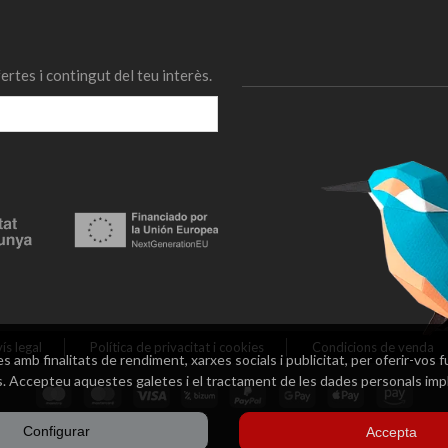
fertes i contingut del teu interès.
ís legal
Política de privacitat i cookies
Condicions de venda
s amb finalitats de rendiment, xarxes socials i publicitat, per oferir-vos 
. Accepteu aquestes galetes i el tractament de les dades personals imp
Configurar
Accepta