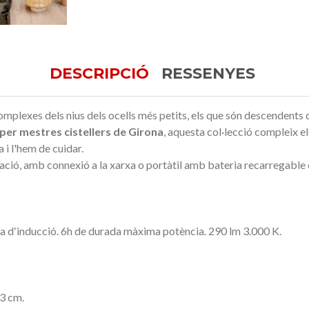
DESCRIPCIÓ
RESSENYES
mplexes dels nius dels ocells més petits, els que són descendents di
per mestres cistellers de Girona
, aquesta col·lecció compleix el
 i l'hem de cuidar.
ció, amb connexió a la xarxa o portàtil amb bateria recarregable en
a dʻinducció.
6h de durada màxima potència.
290 lm
3.000 K
.
 3 cm.