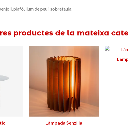
njoll, plafó, llum de peu i sobretaula.
tres productes de la mateixa cate
Làmpada JAL
Triar opció
Làmpad
B
199,00 €