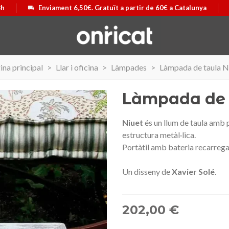
8h
Enviament 6,50€. Gratuït a partir de 60€ a Catalunya
ina principal
>
Llar i oficina
>
Làmpades
>
Làmpada de taula N
Làmpada de 
Niuet
és un llum de taula amb p
estructura metàl·lica.‎
Portàtil amb bateria recarrega
Un disseny de
Xavier Solé
.
202,00 €
 Airmax II
ó
Maleta Secur Line
Triar opció