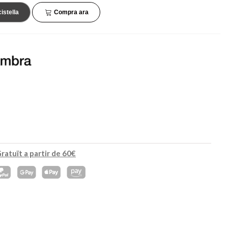
45,90 €
132,90 €
NOVETAT
NOVETAT
cistella
Compra ara
ratuït a partir de 60€