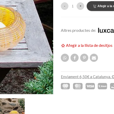
159,00 €
ETAT
NOVETAT
-
+
Afegir a la 
Altres productes de:
Afegir a la llista de desitjos
Enviament 6,50€ a Catalunya.
G