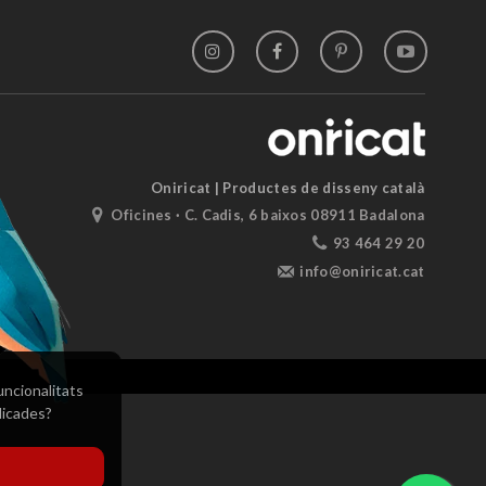
Oniricat | Productes de disseny català
Oficines · C. Cadis, 6 baixos 08911 Badalona
93 464 29 20
info@oniricat.cat
funcionalitats
licades?