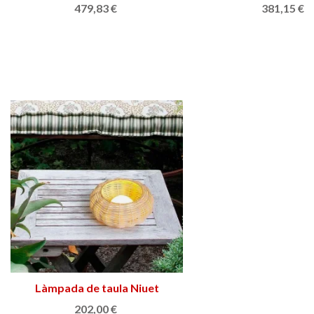
120,00 €
Làmpada de taula Niuet
Afegir a la cistella
202,00 €