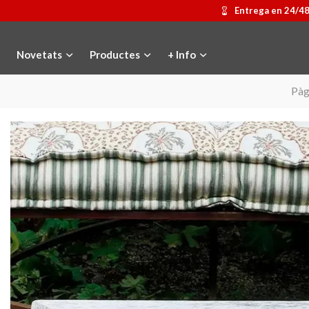
Entrega en 24/4
Novetats
Productes
+ Info
Pàg
Medalla commemorativa Gaudí
Afegir a la cistella
Motxilla Stivibags
Triar opci