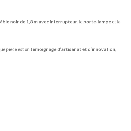
âble noir de 1,8 m avec interrupteur
, le
porte-lampe
et la
que pièce est un
témoignage d’artisanat et d’innovation
,