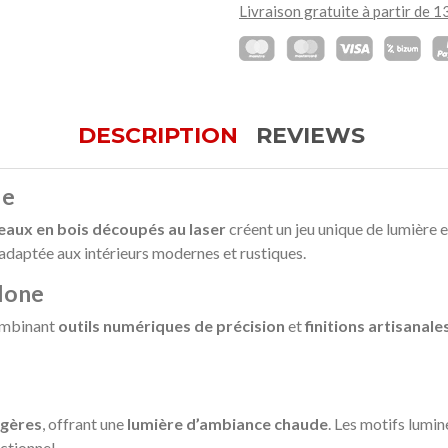
Livraison gratuite à partir de 
DESCRIPTION
REVIEWS
ue
aux en bois découpés au laser
créent un jeu unique de lumière 
 adaptée aux intérieurs modernes et rustiques.
lone
ombinant
outils numériques de précision
et
finitions artisanale
agères
, offrant une
lumière d’ambiance chaude
. Les motifs lumi
nctionnel.