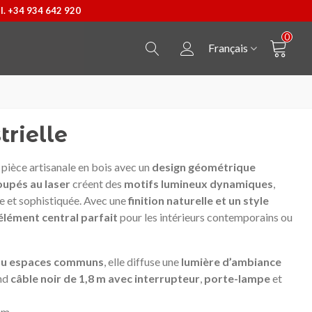
l. +34 934 642 920
0
Français
rielle
 pièce artisanale en bois avec un
design géométrique
upés au laser
créent des
motifs lumineux dynamiques
,
e et sophistiquée. Avec une
finition naturelle et un style
élément central parfait
pour les intérieurs contemporains ou
 ou espaces communs
, elle diffuse une
lumière d’ambiance
nd
câble noir de 1,8 m avec interrupteur
,
porte-lampe
et
Pendentif Castellers
Afficher plus
T-shirt Cheval de Barce
Afficher plus
mm