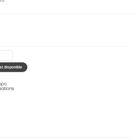
45,90 €
34,90 €
NEUF
NEUF
st disponible
s