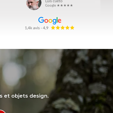
Luís cueto
Google ★★★★★
1,4k avis - 4,9
s et objets design.