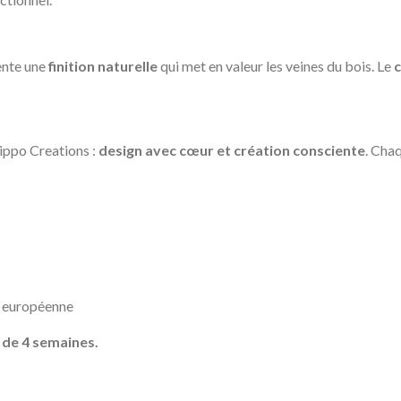
sente une
finition naturelle
qui met en valeur les veines du bois. Le
c
Pippo Creations :
design avec cœur et création consciente
. Cha
e européenne
 de 4 semaines.