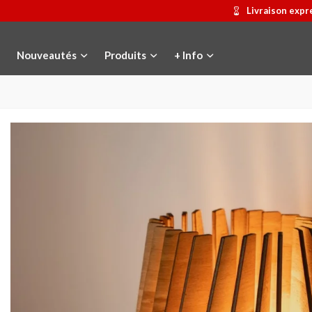
Livraison expr
Nouveautés
Produits
+ Info
Médaille commémorative Gaudí
Ajouter au panier
Motxilla Stivibags
Afficher pl