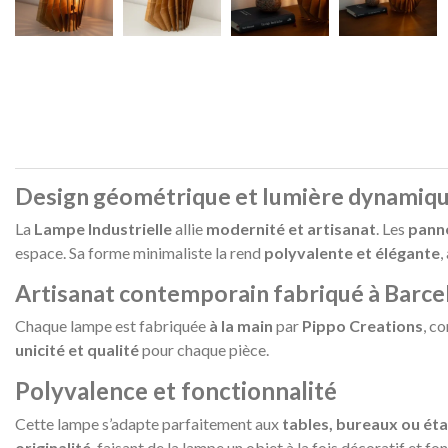
Design géométrique et lumière dynamiq
La
Lampe Industrielle
allie
modernité et artisanat
. Les
panne
espace. Sa forme minimaliste la rend
polyvalente et élégante
,
Artisanat contemporain fabriqué à Barce
Chaque lampe est fabriquée
à la main
par
Pippo Creations
, c
unicité et qualité
pour chaque pièce.
Polyvalence et fonctionnalité
Cette lampe s’adapte parfaitement aux
tables, bureaux ou ét
originalité
, faisant de la lampe un objet à la fois décoratif et fo