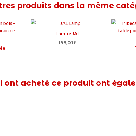
tres produits dans la même catég
Lampe JAL
Afficher plus
199,00 €
ée
ier
ui ont acheté ce produit ont égal