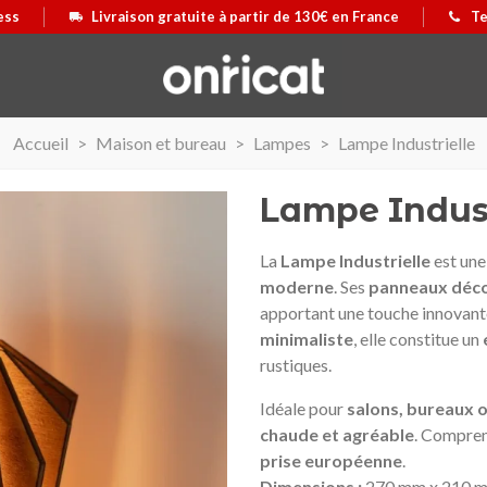
ess
Livraison gratuite à partir de 130€ en France
Te
Accueil
>
Maison et bureau
>
Lampes
>
Lampe Industrielle
Lampe Indust
La
Lampe Industrielle
est une
moderne
. Ses
panneaux déco
apportant une touche innovant
minimaliste
, elle constitue un
rustiques.
Idéale pour
salons, bureaux
chaude et agréable
. Compre
prise européenne
.
 Airmax II
us
Maleta Secur Line
Afficher plus
Dimensions :
270 mm x 210 