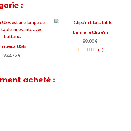
orie :
Lumière Clipa'm
Afficher plus
88,00 €
Tribeca USB
Afficher plus
(1)
332,75 €
ement acheté :