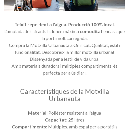
Teixit repel·lent a l’aigua. Producció 100% local.
L’amplada dels tirants li donen màxima
comoditat
encara que
la porti molt carregada.
Compra la Motxilla Urbanauta a Oniricat.
Qualitat, estil i
funcionalitat.
Descobreix la millor motxilla urbana!
Dissenyada per a lestil de vida urbà.
Amb materials duradors i múltiples compartiments, és
perfecta per a ús diari.
Característiques de la Motxilla
Urbanauta
Material:
Polièster resistent a l'aigua
Capacitat:
25 litres
Compartiments:
Múltiples, amb espai per a portàtils