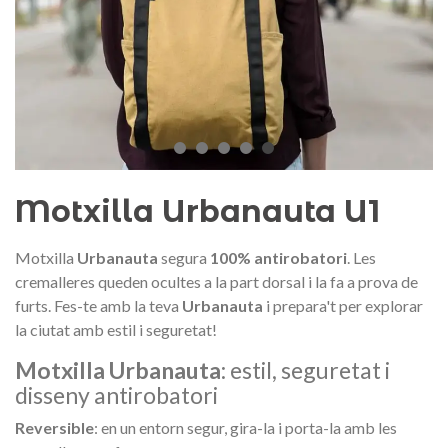
Medalla commemorativa Gaudí
Motxilla Stivibags A
2026 – Edició limitada
89,00 €
149,00 €
NOVETAT
NOVE
Afegir a la cistella
Triar opció
Motxilla Urbanauta U1
Motxilla
Urbanauta
segura
100% antirobatori
. Les
cremalleres queden ocultes a la part dorsal i la fa a prova de
furts.
Fes-te amb la teva
Urbanauta
i prepara't per explorar
la ciutat amb estil i seguretat!
Motxilla Urbanauta
: estil, seguretat i
disseny antirobatori
Reversible
: en un entorn segur, gira-la i porta-la amb les