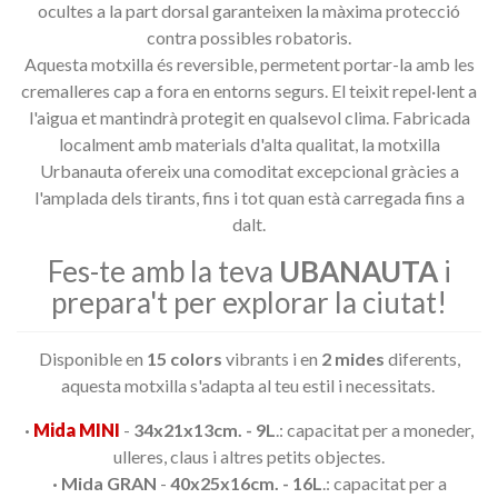
ocultes a la part dorsal garanteixen la màxima protecció
contra possibles robatoris.
Aquesta motxilla és reversible, permetent portar-la amb les
cremalleres cap a fora en entorns segurs.
El teixit repel·lent a
l'aigua et mantindrà protegit en qualsevol clima.
Fabricada
localment amb materials d'alta qualitat, la motxilla
Urbanauta ofereix una comoditat excepcional gràcies a
l'amplada dels tirants, fins i tot quan està carregada fins a
dalt.
Fes-te amb la teva
UBANAUTA
i
prepara't per explorar la ciutat!
Disponible en
15 colors
vibrants i en
2 mides
diferents,
aquesta motxilla s'adapta al teu estil i necessitats.
·
Mida MINI
-
34x21x13cm. - 9L
.: capacitat per a moneder,
ulleres, claus i altres petits objectes.
·
Mida GRAN
-
40x25x16cm. - 16L
.: capacitat per a