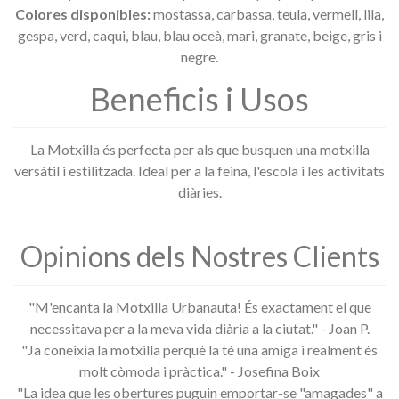
Colores disponibles:
mostassa, carbassa, teula, vermell, lila,
gespa, verd, caqui, blau, blau oceà, mari, granate, beige, gris i
negre.
Beneficis i Usos
La Motxilla és perfecta per als que busquen una motxilla
versàtil i estilitzada.
Ideal per a la feina, l'escola i les activitats
diàries.
Opinions dels Nostres Clients
"M'encanta la Motxilla Urbanauta! És exactament el que
necessitava per a la meva vida diària a la ciutat."
- Joan P.
"Ja coneixia la motxilla perquè la té una amiga i realment és
molt còmoda i pràctica." - Josefina Boix
"La idea que les obertures puguin emportar-se "amagades" a