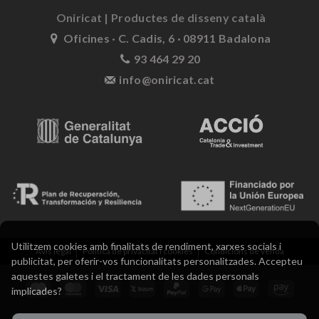
Oniricat | Productes de disseny català
Oficines · C. Cadis, 6 · 08911 Badalona
93 464 29 20
info@oniricat.cat
Utilitzem cookies amb finalitats de rendiment, xarxes socials i
Avís legal
Política de privacitat i cookies
Condicions de venda
publicitat, per oferir-vos funcionalitats personalitzades. Accepteu
aquestes galetes i el tractament de les dades personals
implicades?