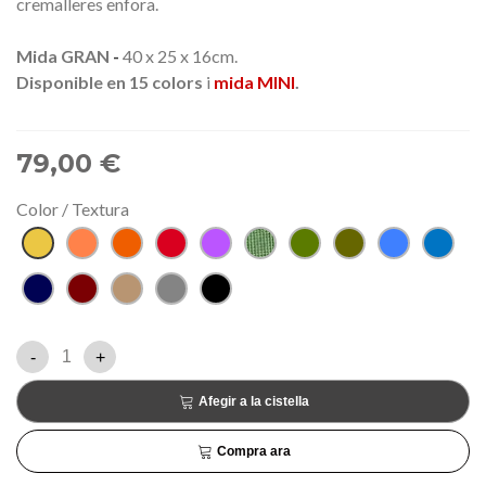
cremalleres enfora.
Mida GRAN
-
40 x 25 x 16cm.
Disponible en 15 colors
i
mida MINI
.
79,00 €
Color / Textura
Mostassa
Carbassa
Teula
Vermell
Lila
Gespa
Verd
Caqui
Blau
Blau
Oceà
Marí
Grana
Beige
Gris
Negre
-
+
Afegir a la cistella
Compra ara