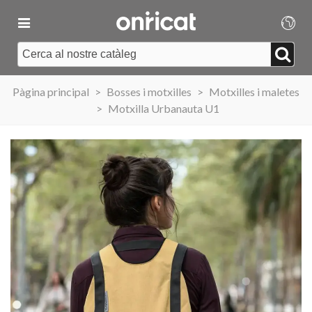
Pàgina principal
>
Bosses i motxilles
>
Motxilles i maletes
>
Motxilla Urbanauta U1