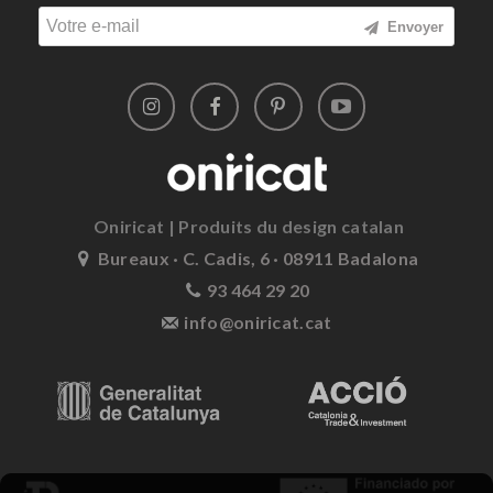
Envoyer
Oniricat | Produits du design catalan
Bureaux · C. Cadis, 6 · 08911 Badalona
93 464 29 20
info@oniricat.cat