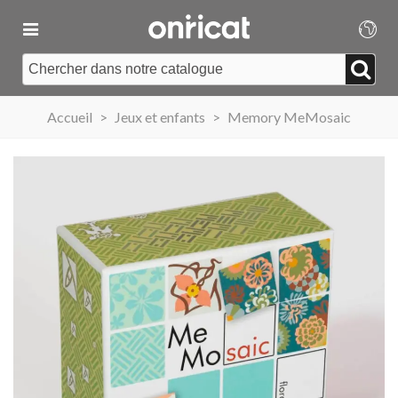
Accueil
>
Jeux et enfants
>
Memory MeMosaic