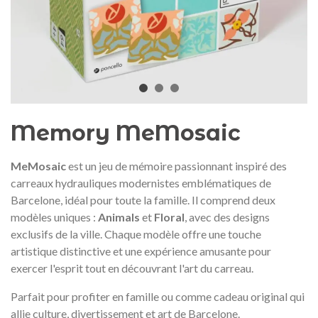
Médaille commémorative Gaudí
Motxilla Stivibags A
2026 – Édition limitée
89,00 €
149,00 €
NEUF
NEU
Ajouter au panier
Afficher plus
Memory MeMosaic
MeMosaic
est un jeu de mémoire passionnant inspiré des
carreaux hydrauliques modernistes emblématiques de
Barcelone, idéal pour toute la famille. Il comprend deux
modèles uniques :
Animals
et
Floral
, avec des designs
exclusifs de la ville. Chaque modèle offre une touche
artistique distinctive et une expérience amusante pour
exercer l'esprit tout en découvrant l'art du carreau.
Parfait pour profiter en famille ou comme cadeau original qui
allie culture, divertissement et art de Barcelone.