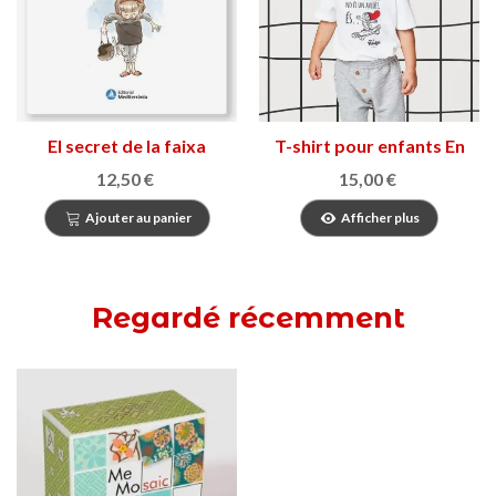
El secret de la faixa
T-shirt pour enfants En
Patufet
12,50 €
15,00 €
Ajouter au panier
Afficher plus
Regardé récemment