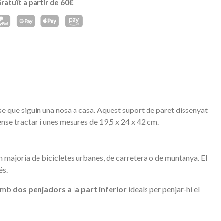
ratuït a partir de 60€
nse que siguin una nosa a casa. Aquest suport de paret dissenyat
sense tractar i unes mesures de
19,5 x 
24 x 
42 cm.
gran majoria de bicicletes urbanes, de carretera o de muntanya. El
és.
 amb
dos penjadors a la part inferior
ideals per penjar-hi el