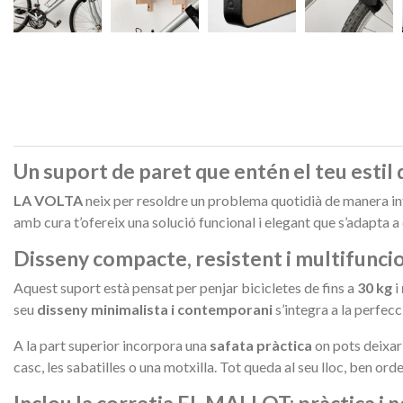
Un suport de paret que entén el teu estil d
LA VOLTA
neix per resoldre un problema quotidià de manera intel
amb cura t’ofereix una solució funcional i elegant que s’adapta a
Disseny compacte, resistent i multifunci
Aquest suport està pensat per penjar bicicletes de fins a
30 kg
i
seu
disseny minimalista i contemporani
s’integra a la perfec
A la part superior incorpora una
safata pràctica
on pots deixar
casc, les sabatilles o una motxilla. Tot queda al seu lloc, ben ord
Inclou la corretja EL MALLOT: pràctica i 