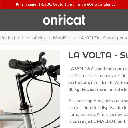
8h
Enviament 6,50€. Gratuït a partir de 60€ a Catalunya
rincipal
>
Llar i oficina
>
Mobiliari
>
LA VOLTA - Suport per a 
LA VOLTA - Su
LA VOLTA
és molt més que un 
estètica per als amants del cicl
perfectament ordenats. Amb un 
30 kg de pes
i
manillars de fi
A la part superior, inclou una
s
a la part inferior disposa de
do
complements. A més, per evitar 
la
corretja EL MALLOT
, amb 
 Airmax II
ó
Maleta Secur Line
Triar opció