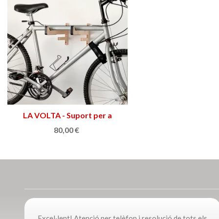
LA VOLTA - Suport per a
Afegir a la cistella
bicicleta
80,00 €
Excel·lent! Atenció per telèfon i resolució de tots els