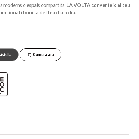
45,90 €
34,90 €
iors moderns o espais compartits,
LA VOLTA converteix el teu
NOVETAT
NOVETAT
uncional i bonica del teu dia a dia.
cistella
Compra ara