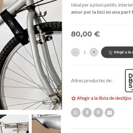
159,00 €
Ideal per a pisos petits, inter
ETAT
NOVETAT
amor per la bici en una part f
80,00 €
-
+
Afegir a la 
Altres productes de:
Afegir a la llista de desitjos