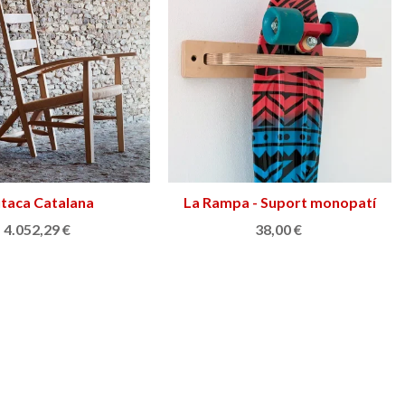
taca Catalana
Afegir a la cistella
La Rampa - Suport monopatí
Afegir a la cistella
4.052,29 €
38,00 €