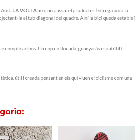
ci. Amb
LA VOLTA
això no passa: el producte s’entrega amb la
ectant-la al tub diagonal del quadre. Així la bici queda estable i
nse complicacions. Un cop col·locada, guanyaràs espai útil i
stètica, útil i creada pensant en els qui viuen el ciclisme com una
goria: