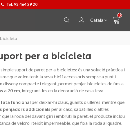
Tel. 93 464 29 20
0
Català
bicicleta
port per a bicicleta
simple suport de paret per a bicicletes: és una solució pràctica i
isme que volen tenir la seva bici i accessoris sempre a punt i
disseny compacte i elegant, permet penjar bicicletes de fins a
ns a 70 cm
, integrant-les en la decoració de casa teva.
afata funcional
per deixar-hi claus, guants o ulleres, mentre que
s penjadors addicionals
per al casc, sabatilles o altres
que la roda del davant giri i embruti la paret, el producte inclou
tanca de velcro i teixit impermeable, que fixa la roda al quadre.
Penjoll Castellers
Triar opció
Samarreta Cavall de Barc
Triar opció