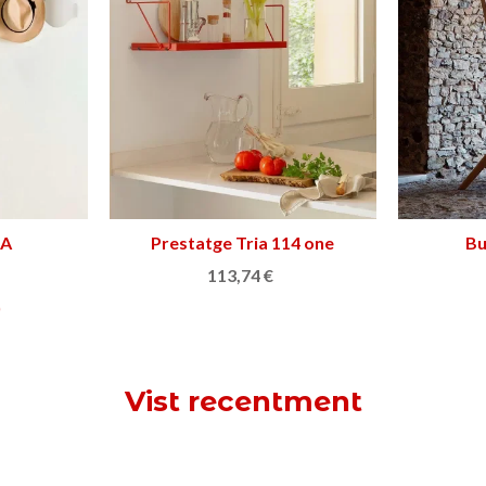
NA
Prestatge Tria 114 one
Triar opció
Bu
113,74 €
)
Vist recentment