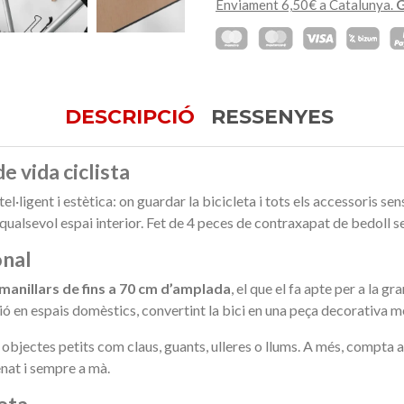
Enviament 6,50€ a Catalunya.
G
DESCRIPCIÓ
RESSENYES
e vida ciclista
·ligent i estètica: on guardar la bicicleta i tots els accessoris se
 qualsevol espai interior. Fet de 4 peces de contraxapat de bedoll 
onal
manillars de fins a 70 cm d’amplada
, el que el fa apte per a la 
ció en espais domèstics, convertint la bici en una peça decorativa m
 objectes petits com claus, guants, ulleres o llums. A més, compta
enat i sempre a mà.
neta