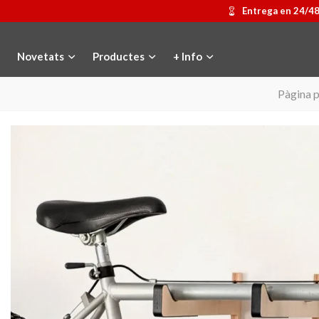
Entrega en 24/4
Novetats
Productes
+ Info
Pàgina p
Medalla commemorativa Gaudí
Afegir a la cistella
Motxilla Stivibags
Triar opci