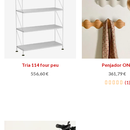
Tria 114 four peu
Triar opció
Penjador O
Triar opció
556,60 €
361,79 €
(1