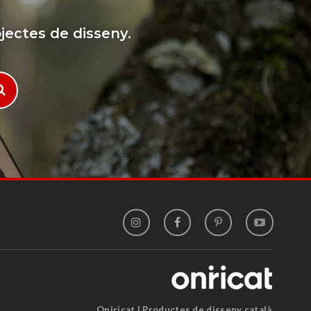
jectes de disseny.
Oniricat | Productes de disseny català