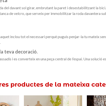
da del davant sol girar, embrutant la paret i desestabilitzant la bi
anca de velcro, que serveix per immobilitzar la roda davantera subj
l paquet inclou tot el necessari perquè puguis penjar-la tu mateix se
.
 la teva decoració.
passadís i es converteix en una peça central de l’espai. Una solució e
tres productes de la mateixa cate